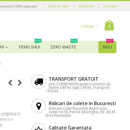
cosmetice 100% naturale!
CONTUL MEU
FAVORITE
LOGARE
0
Contact
NEW
NEW
HOT!
II
FENG SHUI
ZERO WASTE
NOU
)
TRANSPORT GRATUIT
prin CURIER RAPID pentru comenzi de
minim 249 lei. (Sub 249 lei, Transport
19,9 lei)
Ridicari de colete in Bucuresti
Ridicare Colet Bucuresti (Marti si Joi,
orele 14-19, Pericle Gheorghiu, Nr. 49, M.
originea in
Eroii Revolutiei)
erind o
re
Calitate Garantata