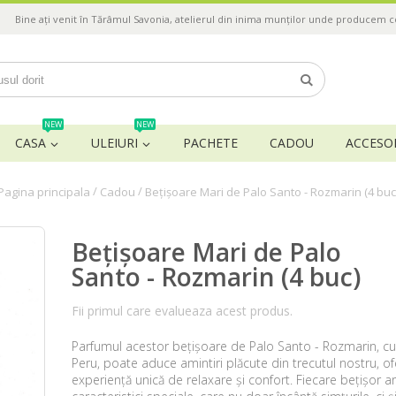
Bine ați venit în Tărâmul Savonia, atelierul din inima munților unde producem 
NEW
NEW
CASA
ULEIURI
PACHETE
CADOU
ACCESOR
/
/
Pagina principala
Cadou
Bețișoare Mari de Palo Santo - Rozmarin (4 buc
Bețișoare Mari de Palo
Santo - Rozmarin (4 buc)
Fii primul care evalueaza acest produs.
Parfumul acestor bețișoare de Palo Santo - Rozmarin, cu 
Peru, poate aduce amintiri plăcute din trecutul nostru, of
experiență unică de relaxare și confort. Fiecare bețișor a