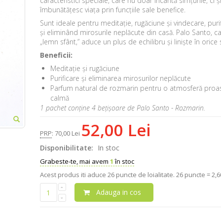
caracteristici speciale, care nu doar încântă simțurile, ci ș
îmbunătățesc viața prin funcțiile sale benefice.
Sunt ideale pentru meditație, rugăciune și vindecare, puri
și eliminând mirosurile neplăcute din casă. Palo Santo, 
„lemn sfânt,” aduce un plus de echilibru și liniște în orice 
Beneficii:
Meditație și rugăciune
Purificare și eliminarea mirosurilor neplăcute
Parfum natural de rozmarin pentru o atmosferă proas
calmă
1 pachet conține 4 bețișoare de Palo Santo - Rozmarin.
52,00 Lei
PRP
:
70,00 Lei
Disponibilitate:
In stoc
Grabeste-te, mai avem
1
în stoc
Acest produs iti aduce
26
puncte de loialitate.
26 puncte = 2,60
Adauga in cos