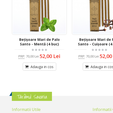
Bețișoare Mari de Palo
Bețișoare Mari de 
Santo - Mentă (4 buc)
Santo - Cuișoare (4
52,00 Lei
52,00
PRP
:
70,00 Lei
PRP
:
70,00 Lei
Adauga in cos
Adauga in co
Tărâmul Savonia
Informatii Utile
Informatii