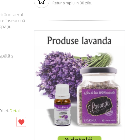
i
Retur simplu in 30 zile.
ficând aerul
care înseamnă
spațiu.
pătă și
 Lei.
Detalii