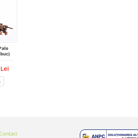
Palo
 buc)
 Lei
s
 Contact