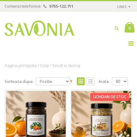
Comenzi telefonice:
0755-122.711
LINKS
0
/
/
Pagina principala
Corp
Scrub si Gomaj
Sorteaza dupa:
Arata:
LICHIDARI DE STOC