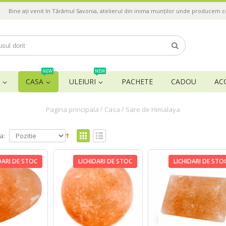
Bine ați venit în Tărâmul Savonia, atelierul din inima munților unde producem 
NEW
NEW
CASA
ULEIURI
PACHETE
CADOU
AC
/
/
Pagina principala
Casa
Sare de Himalaya
a:
DARI DE STOC
LICHIDARI DE STOC
LICHIDARI DE STO