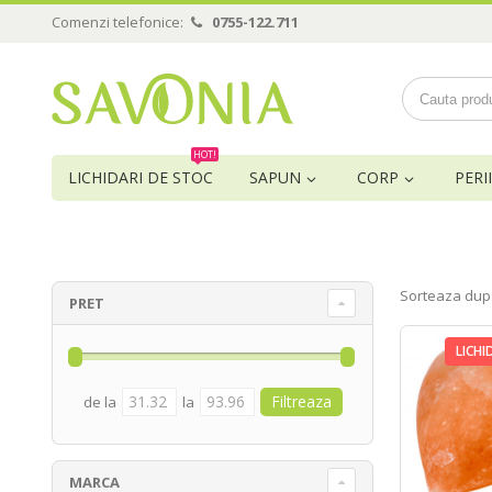
Comenzi telefonice:
0755-122.711
HOT!
LICHIDARI DE STOC
SAPUN
CORP
PERII
Sorteaza dup
PRET
LICHI
de la
la
MARCA