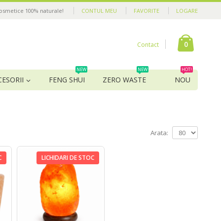
cosmetice 100% naturale!
CONTUL MEU
FAVORITE
LOGARE
0
Contact
NEW
NEW
HOT!
CESORII
FENG SHUI
ZERO WASTE
NOU
Arata:
C
LICHIDARI DE STOC