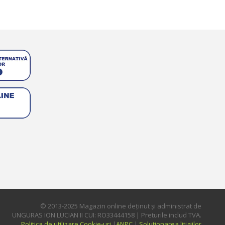
© 2013-2025 Magazin online deţinut şi administrat de
UNGURAS ION LUCIAN II CUI: RO33444158 | Preturile includ TVA.
Politica de utilizare Cookie-uri
|
ANPC
|
Solutionarea litigiilor