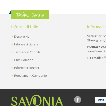
Tărâmul Savonia
Informatii Utile
Informatii
Sediu:
Str. St
Despre Noi
Gheorgheni, 
Informatii Livrare
Preluare co
Luni-Vineri: 9
Termeni si Conditii
Email:
of
Cum Comand
Informatii contact
Regulament Campanie