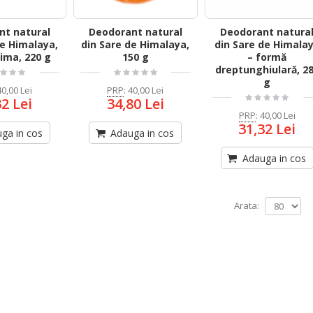
nt natural
Deodorant natural
Deodorant natura
de Himalaya,
din Sare de Himalaya,
din Sare de Himala
ima, 220 g
150 g
– formă
dreptunghiulară, 2
g
40,00 Lei
PRP
:
40,00 Lei
32 Lei
34,80 Lei
PRP
:
40,00 Lei
31,32 Lei
ga in cos
Adauga in cos
Adauga in cos
Arata: