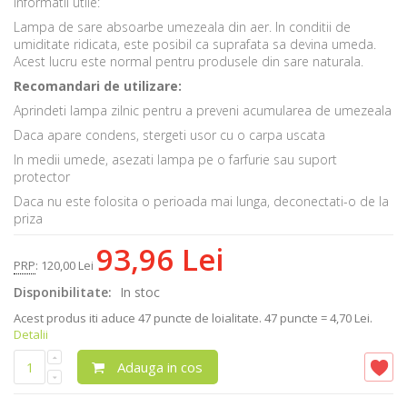
Informatii utile:
Lampa de sare absoarbe umezeala din aer. In conditii de
umiditate ridicata, este posibil ca suprafata sa devina umeda.
Acest lucru este normal pentru produsele din sare naturala.
Recomandari de utilizare:
Aprindeti lampa zilnic pentru a preveni acumularea de umezeala
Daca apare condens, stergeti usor cu o carpa uscata
In medii umede, asezati lampa pe o farfurie sau suport
protector
Daca nu este folosita o perioada mai lunga, deconectati-o de la
priza
93,96 Lei
PRP
:
120,00 Lei
Disponibilitate:
In stoc
Acest produs iti aduce
47
puncte de loialitate.
47 puncte = 4,70 Lei.
Detalii
Adauga in cos