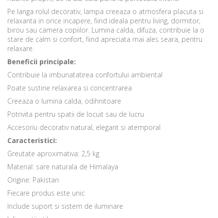
Pe langa rolul decorativ, lampa creeaza o atmosfera placuta si
relaxanta in orice incapere, fiind ideala pentru living, dormitor,
birou sau camera copiilor. Lumina calda, difuza, contribuie la o
stare de calm si confort, fiind apreciata mai ales seara, pentru
relaxare.
Beneficii principale:
Contribuie la imbunatatirea confortului ambiental
Poate sustine relaxarea si concentrarea
Creeaza o lumina calda, odihnitoare
Potrivita pentru spatii de locuit sau de lucru
Accesoriu decorativ natural, elegant si atemporal
Caracteristici:
Greutate aproximativa: 2,5 kg
Material: sare naturala de Himalaya
Origine: Pakistan
Fiecare produs este unic
Include suport si sistem de iluminare