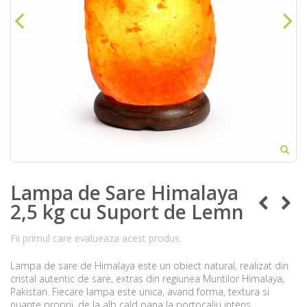
Lampa de Sare Himalaya
2,5 kg cu Suport de Lemn
Fii primul care evalueaza acest produs.
Lampa de sare de Himalaya este un obiect natural, realizat din
cristal autentic de sare, extras din regiunea Muntilor Himalaya,
Pakistan. Fiecare lampa este unica, avand forma, textura si
nuante proprii, de la alb cald pana la portocaliu intens.