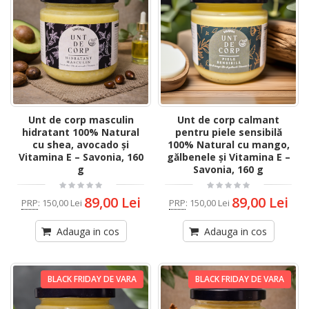
Unt de corp masculin
Unt de corp calmant
hidratant 100% Natural
pentru piele sensibilă
cu shea, avocado și
100% Natural cu mango,
Vitamina E – Savonia, 160
gălbenele și Vitamina E –
g
Savonia, 160 g
89,00 Lei
89,00 Lei
PRP
:
150,00 Lei
PRP
:
150,00 Lei
Adauga in cos
Adauga in cos
BLACK FRIDAY DE VARA
BLACK FRIDAY DE VARA