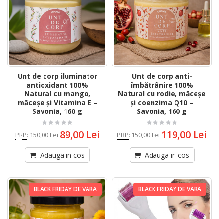
Unt de corp iluminator
Unt de corp anti-
antioxidant 100%
îmbătrânire 100%
Natural cu mango,
Natural cu rodie, măceșe
măceșe și Vitamina E –
și coenzima Q10 –
Savonia, 160 g
Savonia, 160 g
89,00 Lei
119,00 Lei
PRP
:
150,00 Lei
PRP
:
150,00 Lei
Adauga in cos
Adauga in cos
BLACK FRIDAY DE VARA
BLACK FRIDAY DE VARA