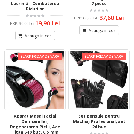
Lacrimă - Combaterea
7 piese
Ridurilor
37,60 Lei
PRP
:
60,00 Lei
19,90 Lei
PRP
:
30,00 Lei
Adauga in cos
Adauga in cos
BLACK FRIDAY DE VARA
BLACK FRIDAY DE VARA
Aparat Masaj Facial
Set pensule pentru
Dermaroller,
Machiaj Profesional, set
Regenerarea Pielii, Ace
24 buc
Titan 540 buc, 0,5 mm