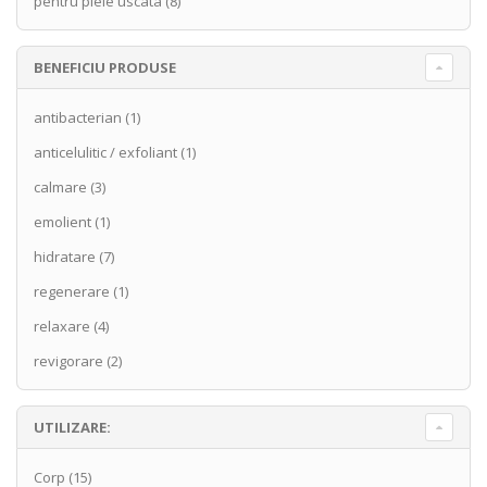
pentru piele uscata
(8)
BENEFICIU PRODUSE
antibacterian
(1)
anticelulitic / exfoliant
(1)
calmare
(3)
emolient
(1)
hidratare
(7)
regenerare
(1)
relaxare
(4)
revigorare
(2)
UTILIZARE:
Corp
(15)