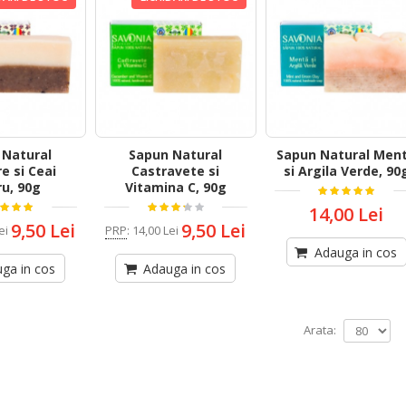
 Natural
Sapun Natural
Sapun Natural Men
e si Ceai
Castravete si
si Argila Verde, 90
u, 90g
Vitamina C, 90g
14,00 Lei
9,50 Lei
9,50 Lei
ei
PRP
:
14,00 Lei
Adauga in cos
ga in cos
Adauga in cos
Arata: