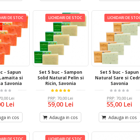
DARI DE STOC
LICHIDARI DE STOC
LICHIDARI DE STO
uc - Sapun
Set 5 buc - Sampon
Set 5 buc - Sapun
Lamaita si
Solid Natural Pelin si
Natural Sare si Cedr
la Savonia
Ricin, Savonia
Savonia
70,00 Lei
PRP
:
70,00 Lei
PRP
:
70,00 Lei
00 Lei
59,00 Lei
55,00 Lei
ga in cos
Adauga in cos
Adauga in cos
DARI DE STOC
LICHIDARI DE STOC