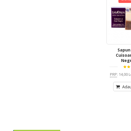
Sapun
Cuisoar
Negr
PRP
:
14,00 L
Adau