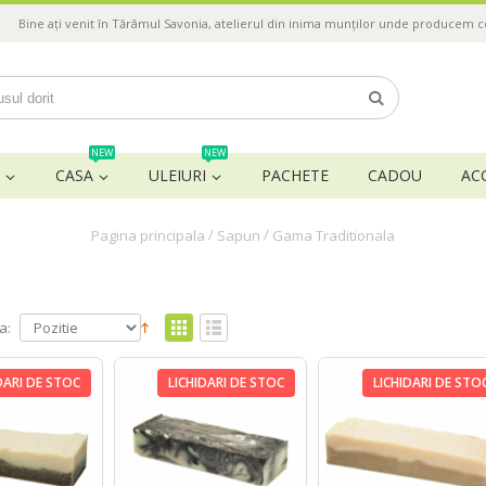
Bine ați venit în Tărâmul Savonia, atelierul din inima munților unde producem 
NEW
NEW
CASA
ULEIURI
PACHETE
CADOU
AC
/
/
Pagina principala
Sapun
Gama Traditionala
a:
DARI DE STOC
LICHIDARI DE STOC
LICHIDARI DE STO