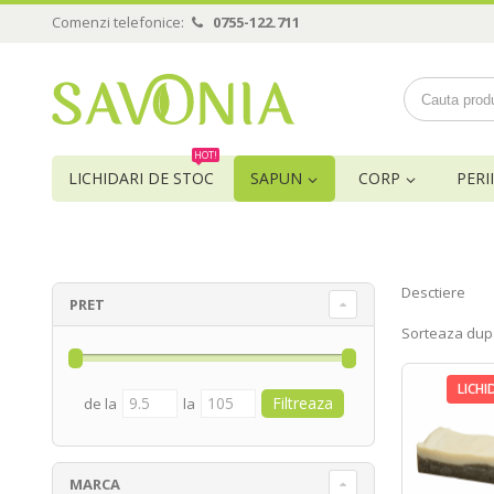
Comenzi telefonice:
0755-122.711
HOT!
LICHIDARI DE STOC
SAPUN
CORP
PERII
Desctiere
PRET
Sorteaza dup
LICHI
de la
la
MARCA