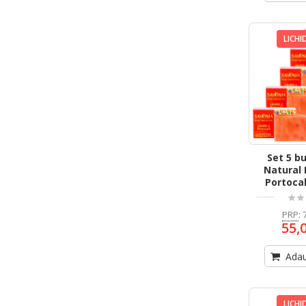
LICHI
Set 5 b
Natural 
Portoca
PRP
:
55,
Adau
LICHI