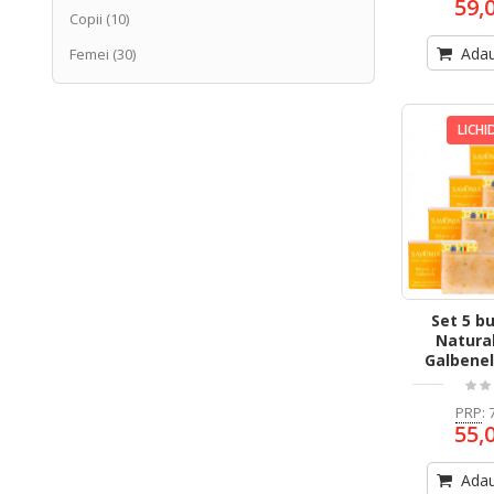
59,
Copii
(10)
Adau
Femei
(30)
LICHI
Set 5 b
Natural
Galbenel
PRP
:
55,
Adau