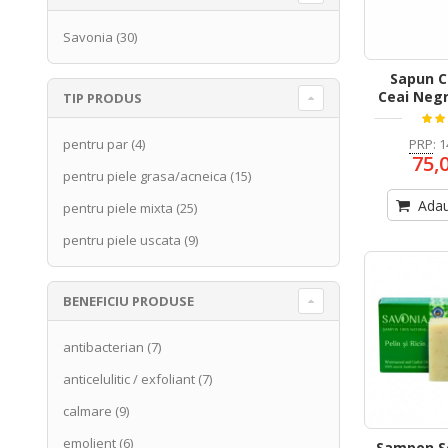
Savonia
(30)
Sapun C
Ceai Negr
TIP PRODUS
PRP
:
1
pentru par
(4)
75,
pentru piele grasa/acneica
(15)
Adau
pentru piele mixta
(25)
pentru piele uscata
(9)
BENEFICIU PRODUSE
antibacterian
(7)
anticelulitic / exfoliant
(7)
calmare
(9)
emolient
(6)
Sampon So