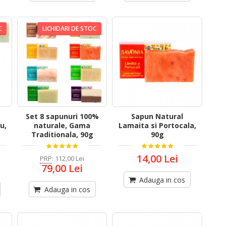
C
LICHIDARI DE STOC
Set 8 sapunuri 100%
Sapun Natural
u,
naturale, Gama
Lamaita si Portocala,
Traditionala, 90g
90g
14,00 Lei
PRP
:
112,00 Lei
79,00 Lei
Adauga in cos
Adauga in cos