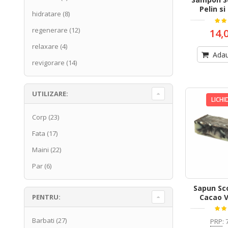
Pelin si
hidratare
(8)
regenerare
(12)
14,
relaxare
(4)
Adau
revigorare
(14)
UTILIZARE:
LICHI
Corp
(23)
Fata
(17)
Maini
(22)
Par
(6)
Sapun Sco
Cacao V
PENTRU:
Barbati
(27)
PRP
: