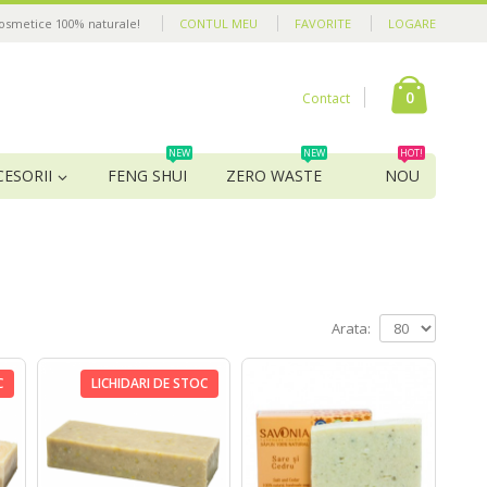
cosmetice 100% naturale!
CONTUL MEU
FAVORITE
LOGARE
0
Contact
NEW
NEW
HOT!
CESORII
FENG SHUI
ZERO WASTE
NOU
Arata:
C
LICHIDARI DE STOC