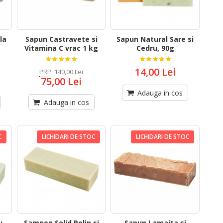
la
Sapun Castravete si
Sapun Natural Sare si
Vitamina C vrac 1 kg
Cedru, 90g
14,00 Lei
PRP
:
140,00 Lei
75,00 Lei
Adauga in cos
Adauga in cos
C
LICHIDARI DE STOC
LICHIDARI DE STOC
u
Sampon Solid Pelin si
Sapun Lamaita si