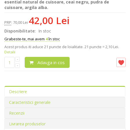
esential natural de cuisoare, ceai negru, pudra de
cuisoare, argila alba.
42,00 Lei
PRP
:
70,00 Lei
Disponibilitate:
In stoc
Grabeste-te, mai avem
4
în stoc
Acest produs iti aduce
21
puncte de loialitate.
21 puncte = 2,10 Lei.
Detalii
Adauga in cos
Descriere
Caracteristici generale
Recenzii
Livrarea produselor