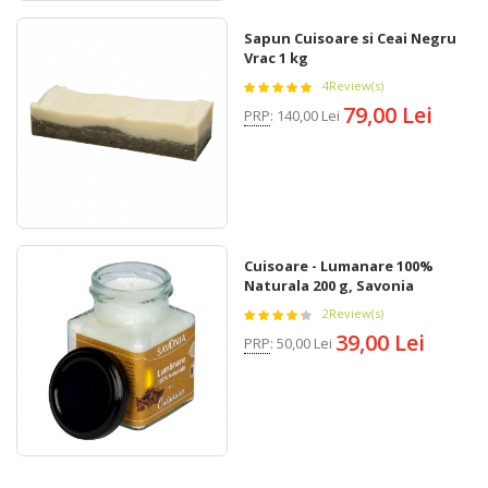
Sapun Cuisoare si Ceai Negru
Vrac 1 kg
4
Review(s)
79,00 Lei
PRP
:
140,00 Lei
Cuisoare - Lumanare 100%
Naturala 200 g, Savonia
2
Review(s)
39,00 Lei
PRP
:
50,00 Lei