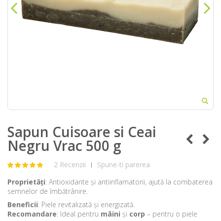
Sapun Cuisoare si Ceai
Negru Vrac 500 g
2 Recenzii
Spune-ti parerea
|
Proprietăți
: Antioxidante și antiinflamatorii, ajută la combaterea
semnelor de îmbătrânire.
Beneficii
: Piele revitalizată și energizată.
Recomandare
: Ideal pentru
mâini
și
corp
– pentru o piele