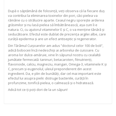
După o săptămână de folosință, veți observa că la fiecare duș
va contribui la eliminarea toxinelor din pori, căci pielea va
rămâne cu o strălucire aparte. Ceaiul negru sporește arderea
grăsimilor și nu lasă pielea să îmbătrânească, așa cum îi e
natura. Ci, cu ajutorul vitaminelor E și C, o va menține tânără și
seducătoare. Efectul este dublat de prezența argilei albe, care
curăță epiderma și are un efect antiseptic și regenerator.
Din Tărâmul Cuișoarelor am adus ”doctorul celor 100 de boli”,
adică boboceii încă nedeschiși ai arborelui de cuisoare. Cu
aroma lor dulce-amăruie, vine în săpunul nostru cu cealaltă
jumătate fermecată: taninuri, betacaroten, fitnutrienți,
flavonoide, calciu, magneziu, mangan, Omega-3, vitaminele K și
C, precum și eugenolul, uleiul preponderent din acest
ingredient. Da, e plin de bunătăți, dar cel mai important este
efectul lui asupra pielii: distruge bacteriile, curăță în
profunzime, tonifică pielea, o calmează și o hidratează.
Adică tot ce-ți poți dori de la un săpun!