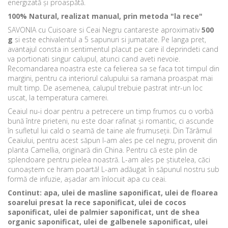
energizată și proaspătă.
100% Natural, realizat manual, prin metoda "la rece"
SAVONIA cu Cuisoare si Ceai Negru cantareste aproximativ
500
g
si este echivalentul a 5 sapunuri si jumatate. Pe langa pret,
avantajul consta in sentimentul placut pe care il deprindeti cand
va portionati singur calupul, atunci cand aveti nevoie.
Recomandarea noastra este ca felierea sa se faca tot timpul din
margini, pentru ca interiorul calupului sa ramana proaspat mai
mult timp. De asemenea, calupul trebuie pastrat intr-un loc
uscat, la temperatura camerei.
Ceaiul nu-i doar pentru a petrecere un timp frumos cu o vorbă
bună între prieteni, nu este doar rafinat și romantic, ci ascunde
în sufletul lui cald o seamă de taine ale frumuseții. Din Tărâmul
Ceaiului, pentru acest săpun l-am ales pe cel negru, provenit din
planta Camellia, originară din China. Pentru că este plin de
splendoare pentru pielea noastră. L-am ales pe știutelea, căci
cunoaștem ce hram poartă! L-am adăugat în săpunul nostru sub
formă de infuzie, așadar am înlocuit apa cu ceai.
Continut: apa, ulei de masline saponificat, ulei de floarea
soarelui presat la rece saponificat, ulei de cocos
saponificat, ulei de palmier saponificat, unt de shea
organic saponificat, ulei de galbenele saponificat, ulei