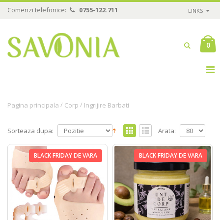
Comenzi telefonice:
0755-122.711
LINKS
0
/
/
Pagina principala
Corp
Ingrijire Barbati
Sorteaza dupa:
Arata:
BLACK FRIDAY DE VARA
BLACK FRIDAY DE VARA