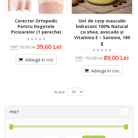
Corector Ortopedic
Unt de corp masculin
Pentru Degetele
hidratant 100% Natural
Picioarelor (1 pereche)
cu shea, avocado și
Vitamina E – Savonia, 160
g
39,60 Lei
PRP
:
50,00 Lei
89,00 Lei
PRP
:
150,00 Lei
Adauga in cos
Adauga in cos
Arata:
PRET