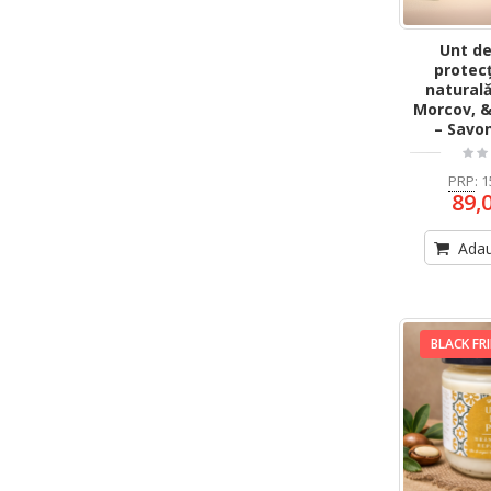
Unt de
protecț
natural
Morcov, &
– Savon
PRP
:
1
89,
Adau
BLACK FR