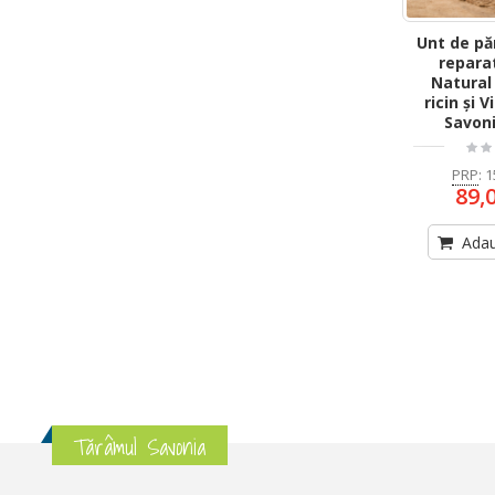
Unt de păr
repara
Natural
ricin și 
Savoni
PRP
:
1
89,
Adau
Tărâmul Savonia