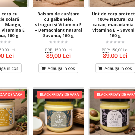
 corp cu
Balsam de curățare
Unt de corp protect
ie solară
cu gălbenele,
100% Natural cu
ă – Mango,
struguri și Vitamina E
cacao, macadamia 
 Vitamina E
– Demachiant natural
Vitamina E – Savoni
ia, 160 g
Savonia, 160 g
160 g
50,00 Lei
PRP
:
150,00 Lei
PRP
:
150,00 Lei
00 Lei
89,00 Lei
89,00 Lei
ga in cos
Adauga in cos
Adauga in cos
IDAY DE VARA
BLACK FRIDAY DE VARA
BLACK FRIDAY DE VAR