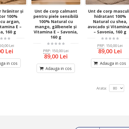
 hrănitor și
Unt de corp calmant
Unt de corp mascul
tor 100%
pentru piele sensibilă
hidratant 100%
 cu argan,
100% Natural cu
Natural cu shea,
Vitamina E –
mango, gălbenele și
avocado și Vitamina
a, 160 g
Vitamina E – Savonia,
– Savonia, 160 g
160 g
50,00 Lei
PRP
:
150,00 Lei
00 Lei
89,00 Lei
PRP
:
150,00 Lei
89,00 Lei
ga in cos
Adauga in cos
Adauga in cos
Arata: