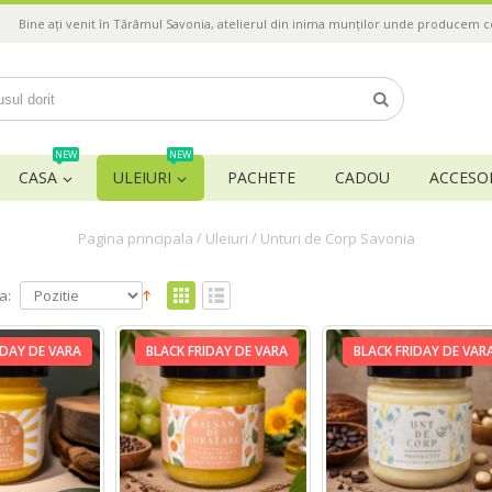
Bine ați venit în Tărâmul Savonia, atelierul din inima munților unde producem 
NEW
NEW
CASA
ULEIURI
PACHETE
CADOU
ACCESOR
/
/
Pagina principala
Uleiuri
Unturi de Corp Savonia
a:
IDAY DE VARA
BLACK FRIDAY DE VARA
BLACK FRIDAY DE VAR