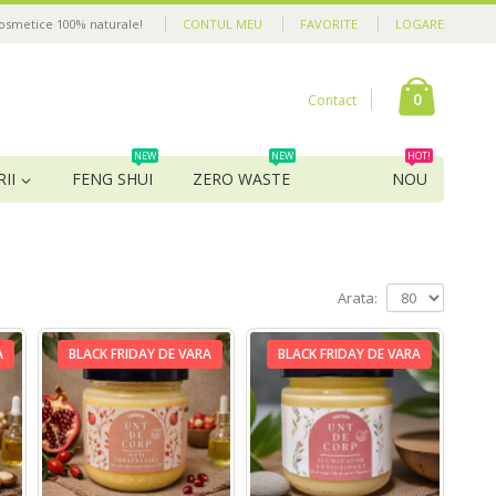
cosmetice 100% naturale!
CONTUL MEU
FAVORITE
LOGARE
0
Contact
NEW
NEW
HOT!
II
FENG SHUI
ZERO WASTE
NOU
Arata:
A
BLACK FRIDAY DE VARA
BLACK FRIDAY DE VARA