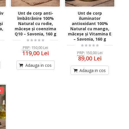
iv
Unt de corp anti-
Unt de corp
îmbătrânire 100%
iluminator
și
Natural cu rodie,
antioxidant 100%
a,
măceșe și coenzima
Natural cu mango,
Q10 – Savonia, 160 g
măceșe și Vitamina E
– Savonia, 160 g
PRP
:
150,00 Lei
119,00 Lei
PRP
:
150,00 Lei
89,00 Lei
Adauga in cos
Adauga in cos
A