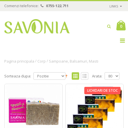
Comenzi telefonice:
0755-122.711
LINKS
0
/
/
Pagina principala
Corp
Sampoane, Balsamuri, Masti
Sorteaza dupa:
Arata:
LICHIDARI DE STOC