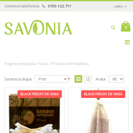
Comenzi telefonice:
0755-122.711
LINKS
0
/
/
Pagina principala
Casa
Produse din Bambus
Sorteaza dupa:
Arata:
BLACK FRIDAY DE VARA
BLACK FRIDAY DE VARA