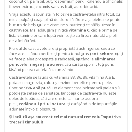
coconut oil, palm oil, butyrospermum parkii, calendula officinalis
flower extract, cucumis sativus fruit, ascorbic acid.
Vraja acestui săpun stă în folosirea castravetelui întru totul, cu
miez, pulpă și coaja plină de clorofilă. Doar așa pielea se poate
bucura de belșugul de vitamine și nutrienți ce sălășluiește în
castravete. Mai adăugăm și nițică
vitamina C
, căci e prima pe
lista vitaminelor care luptă voinicește cu firea naturală a pielii
de-a îmbătrâni.
Piureul de castravete are și proprietăți astringente, ceea ce
face acest săpun perfect și pentru tenul gras
(antiseboreic)
. Îți
va face pielea proaspătă și radioasă, ajutând la
eliminarea
punctelor negre
ș
i a acneei
, căci curăță spornic toți porii,
lăsând pielea catifelată ca un zâmbet!
Castravetele se laudă cu vitamina B3, B6, B9, vitamina A şi E,
potasiu, magneziu, calciu și enzime benefice pentru piele.
Conține
98% ap
ă
pur
ă
, un element care hidratează pielea și îi
potolește setea de sănătate. Iar coaja de castravete nu este
deloc de lepădat, căci are efecte calmante asupra
pielii,
red
â
ndu-i pH-ul natural
și curățând-o de impuritățile
adunate într-o zi obișnuită.
Ș
i iac
ă
-t
ă
a
ș
a am creat cel mai natural remediu
î
mpotriva
trecerii timpului!