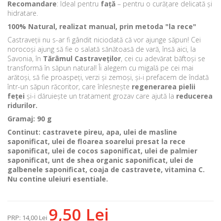
Recomandare
: Ideal pentru
față
– pentru o curățare delicată și
hidratare.
100% Natural, realizat manual, prin metoda "la rece"
Castraveții nu s-ar fi gândit niciodată că vor ajunge săpun! Cei
norocoși ajung să fie o salată sănătoasă de vară, însă aici, la
Savonia, în
T
ărâmul Castraveților
, cei cu adevărat băftoși se
transformă în săpun natural! Îi alegem cu migală pe cei mai
arătoși, să fie proaspeți, verzi și zemoși, și-i prefacem de îndată
într-un săpun răcoritor, care înlesnește
regenerarea pielii
fe
țe
i
și-i dăruiește un tratament grozav care ajută la
reducerea
ridurilor.
Gramaj: 90 g
Continut: castravete pireu, apa, ulei de masline
saponificat, ulei de floarea soarelui presat la rece
saponificat, ulei de cocos saponificat, ulei de palmier
saponificat, unt de shea organic saponificat, ulei de
galbenele saponificat, coaja de castravete, vitamina C.
Nu contine uleiuri esentiale.
9,50 Lei
PRP
:
14,00 Lei