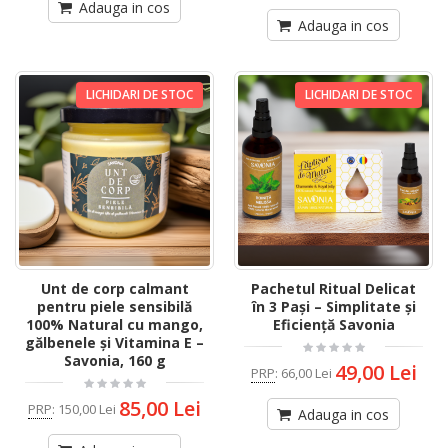
Adauga in cos
Adauga in cos
LICHIDARI DE STOC
LICHIDARI DE STOC
Unt de corp calmant
Pachetul Ritual Delicat
pentru piele sensibilă
în 3 Pași – Simplitate și
100% Natural cu mango,
Eficiență Savonia
gălbenele și Vitamina E –
Savonia, 160 g
49,00 Lei
PRP
:
66,00 Lei
85,00 Lei
PRP
:
150,00 Lei
Adauga in cos