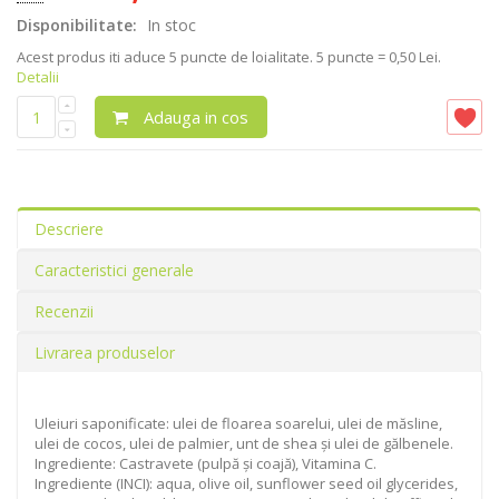
Disponibilitate:
In stoc
Acest produs iti aduce
5
puncte de loialitate.
5 puncte = 0,50 Lei.
Detalii
Adauga in cos
Descriere
Caracteristici generale
Recenzii
Livrarea produselor
Uleiuri saponificate: ulei de floarea soarelui, ulei de măsline,
ulei de cocos, ulei de palmier, unt de shea și ulei de gălbenele.
Ingrediente: Castravete (pulpă și coajă), Vitamina C.
Ingrediente (INCI): aqua, olive oil, sunflower seed oil glycerides,