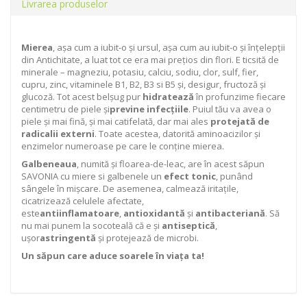
Livrarea produselor
Mierea
, așa cum a iubit-o și ursul, așa cum au iubit-o și înțelepții
din Antichitate, a luat tot ce era mai prețios din flori. E ticsită de
minerale – magneziu, potasiu, calciu, sodiu, clor, sulf, fier,
cupru, zinc, vitaminele B1, B2, B3 si B5 și, desigur, fructoză și
glucoză. Tot acest belșug pur
hidratează
în profunzime fiecare
centimetru de piele și
previne infecțiile
. Puiul tău va avea o
piele și mai fină, și mai catifelată, dar mai ales
protejată de
radicalii externi
. Toate acestea, datorită aminoacizilor și
enzimelor numeroase pe care le conține mierea.
Galbeneaua
, numită și floarea-de-leac, are în acest săpun
SAVONIA cu miere si galbenele un
efect tonic
, punând
sângele în mișcare. De asemenea, calmează iritațile,
cicatrizează celulele afectate,
este
antiinflamatoare
,
antioxidantă
și
antibacteriană
. Să
nu mai punem la socoteală că e și
antiseptică
,
ușor
astringentă
și protejează de microbi.
Un săpun care aduce soarele în viața ta!