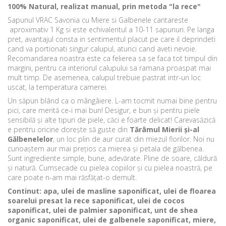
100% Natural, realizat manual, prin metoda "la rece"
Sapunul VRAC Savonia cu Miere si Galbenele cantareste
aproximativ 1 Kg si este echivalentul a 10-11 sapunuri. Pe langa
pret, avantajul consta in sentimentul placut pe care il deprindeti
cand va portionati singur calupul, atunci cand aveti nevoie.
Recomandarea noastra este ca felierea sa se faca tot timpul din
margini, pentru ca interiorul calupului sa ramana proaspat mai
mult timp. De asemenea, calupul trebuie pastrat intr-un loc
uscat, la temperatura camerei.
Un săpun blând ca o mângâiere. L-am tocmit numai bine pentru
pici, care merită ce-i mai bun! Desigur, e bun și pentru piele
sensibilă și alte tipuri de piele, căci e foarte delicat! Carevasăzică
e pentru oricine dorește să guste din
Tărâmul Mierii și-al
Gălbenelelor
, un loc plin de aur curat din miezul florilor. Noi nu
cunoaștem aur mai prețios ca mierea și petala de gălbenea.
Sunt ingrediente simple, bune, adevărate. Pline de soare, căldură
și natură. Cumsecade cu pielea copiilor și cu pielea noastră, pe
care poate n-am mai răsfățat-o demult.
Continut: apa, ulei de masline saponificat, ulei de floarea
soarelui presat la rece saponificat, ulei de cocos
saponificat, ulei de palmier saponificat, unt de shea
organic saponificat, ulei de galbenele saponificat, miere,