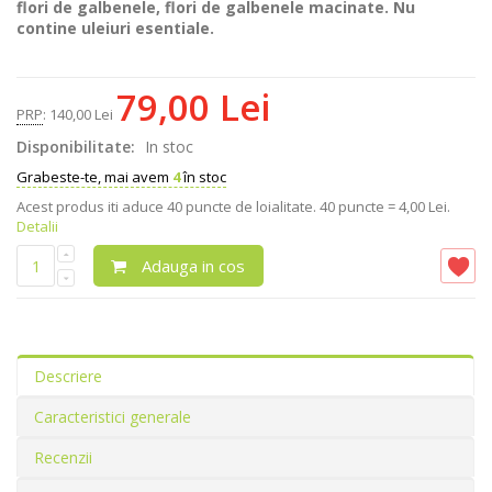
flori de galbenele, flori de galbenele macinate. Nu
contine uleiuri esentiale.
79,00 Lei
PRP
:
140,00 Lei
Disponibilitate:
In stoc
Grabeste-te, mai avem
4
în stoc
Acest produs iti aduce
40
puncte de loialitate.
40 puncte = 4,00 Lei.
Detalii
Adauga in cos
Descriere
Caracteristici generale
Recenzii