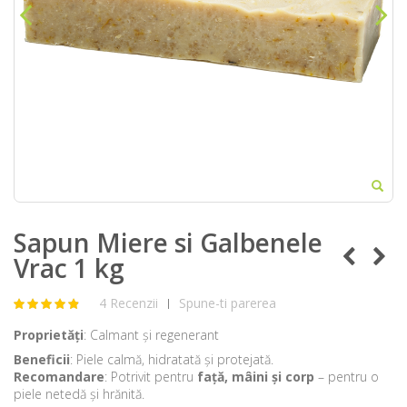
Sapun Miere si Galbenele
Vrac 1 kg
4 Recenzii
Spune-ti parerea
|
Proprietăți
: Calmant și regenerant
Beneficii
: Piele calmă, hidratată și protejată.
Recomandare
: Potrivit pentru
față, mâini și corp
– pentru o
piele netedă și hrănită.