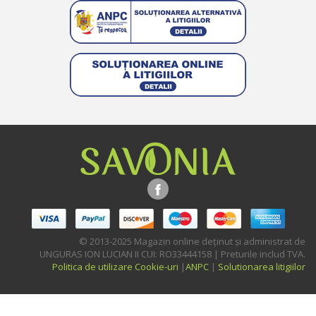
© 2013-2025 Magazin online deţinut şi administrat de
UNGURAS ION LUCIAN II CUI: RO33444158 | Preturile includ TVA.
Politica de utilizare Cookie-uri
|
ANPC
|
Solutionarea litigiilor