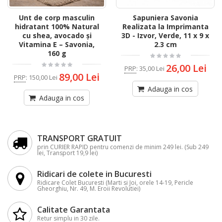
Unt de corp masculin
Sapuniera Savonia
hidratant 100% Natural
Realizata la Imprimanta
cu shea, avocado și
3D - Izvor, Verde, 11 x 9 x
Vitamina E – Savonia,
2.3 cm
160 g
26,00 Lei
PRP
:
35,00 Lei
89,00 Lei
PRP
:
150,00 Lei
Adauga in cos
Adauga in cos
TRANSPORT GRATUIT
prin CURIER RAPID pentru comenzi de minim 249 lei. (Sub 249
lei, Transport 19,9 lei)
Ridicari de colete in Bucuresti
Ridicare Colet Bucuresti (Marti si Joi, orele 14-19, Pericle
Gheorghiu, Nr. 49, M. Eroii Revolutiei)
Calitate Garantata
Retur simplu in 30 zile.