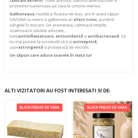
radicalii externi
. Toate acestea, datorită aminoacizilor și
enzimelor numeroase pe care le conține mierea.
Galbeneaua
, numită și floarea-de-leac, are în acest săpun
SAVONIA cu miere si galbenele un
efect tonic
, punând
sângele în mișcare. De asemenea, calmează iritațile,
cicatrizează celulele afectate,
este
antiinflamatoare
,
antioxidantă
și
antibacteriană
. Să
nu mai punem la socoteală că e și
antiseptică
,
ușor
astringentă
și protejează de microbi.
Un săpun care aduce soarele în viața ta!
ALTI VIZITATORI AU FOST INTERESATI SI DE:
BLACK FRIDAY DE VARA
BLACK FRIDAY DE VARA