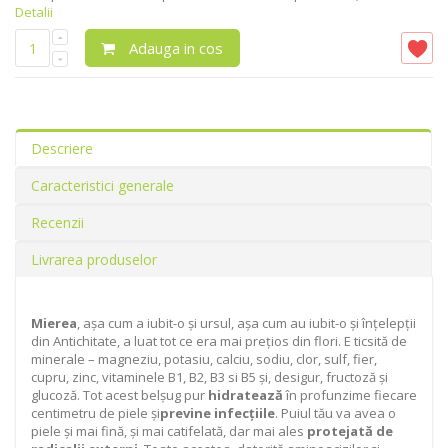
Detalii
Adauga in cos
Descriere
Caracteristici generale
Recenzii
Livrarea produselor
Mierea
, așa cum a iubit-o și ursul, așa cum au iubit-o și înțelepții
din Antichitate, a luat tot ce era mai prețios din flori. E ticsită de
minerale – magneziu, potasiu, calciu, sodiu, clor, sulf, fier,
cupru, zinc, vitaminele B1, B2, B3 si B5 și, desigur, fructoză și
glucoză. Tot acest belșug pur
hidratează
în profunzime fiecare
centimetru de piele și
previne infecțiile
. Puiul tău va avea o
piele și mai fină, și mai catifelată, dar mai ales
protejată de