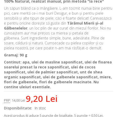
100% Natural, realizat manual, prin metoda "la rece"
Un săpun blând ca o mângâiere. L-am tocmit numai bine pentru
pici, care merită ce-i mai bun! Desigur, e bun și pentru piele
sensibilă și alte tipuri de piele, căci e foarte delicat! Carevasăzică
e pentru oricine dorește să guste din
Tărâmul Mierii și-al
Gălbenelelor
, un loc plin de aur curat din miezul florilor. Noi nu
cunoaștem aur mai prețios ca mierea și petala de
gălbenea. Sunt ingrediente simple, bune, adevărate. Pline de
soare, căldură și natură. Cumsecade cu pielea copiilor și cu
pielea noastră, pe care poate n-am mai răsfățat-o demult.
Gramaj: 90 g
Continut: apa, ulei de masline saponificat, ulei de floarea
soarelui presat la rece saponificat, ulei de cocos
saponificat, ulei de palmier saponificat, unt de shea
organic saponificat, ulei de galbenele saponificat, miere,
flori de galbenele, flori de galbenele macinate. Nu
contine uleiuri esentiale.
9,20 Lei
PRP
:
14,00 Lei
Disponibilitate:
In stoc
Acest produs iti aduce
5
puncte de loialitate.
5 puncte = 0,50 Lei.