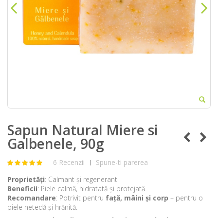
Sapun Natural Miere si
Galbenele, 90g
6 Recenzii
Spune-ti parerea
|
Proprietăți
: Calmant și regenerant
Beneficii
: Piele calmă, hidratată și protejată.
Recomandare
: Potrivit pentru
față, mâini și corp
– pentru o
piele netedă și hrănită.