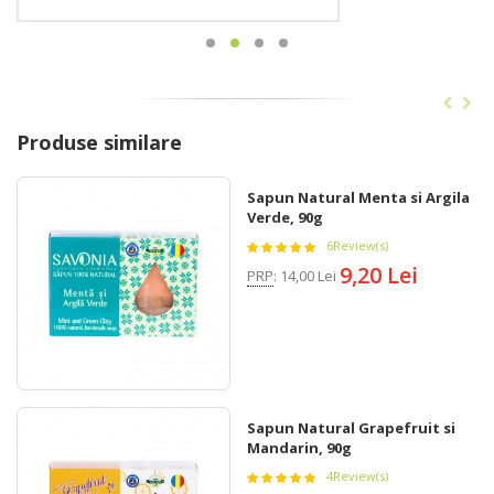
Produse similare
Sapun Natural Menta si Argila
Verde, 90g
6
Review(s)
9,20 Lei
PRP
:
14,00 Lei
Sapun Natural Grapefruit si
Mandarin, 90g
4
Review(s)