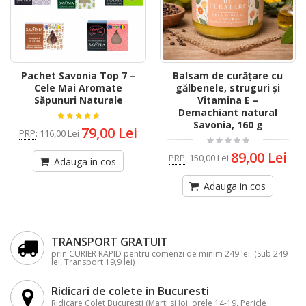
Pachet Savonia Top 7 –
Balsam de curățare cu
Cele Mai Aromate
gălbenele, struguri și
Săpunuri Naturale
Vitamina E –
Demachiant natural
Savonia, 160 g
79,00 Lei
PRP
:
116,00 Lei
89,00 Lei
PRP
:
150,00 Lei
Adauga in cos
Adauga in cos
TRANSPORT GRATUIT
prin CURIER RAPID pentru comenzi de minim 249 lei. (Sub 249
lei, Transport 19,9 lei)
Ridicari de colete in Bucuresti
Ridicare Colet Bucuresti (Marti si Joi, orele 14-19, Pericle