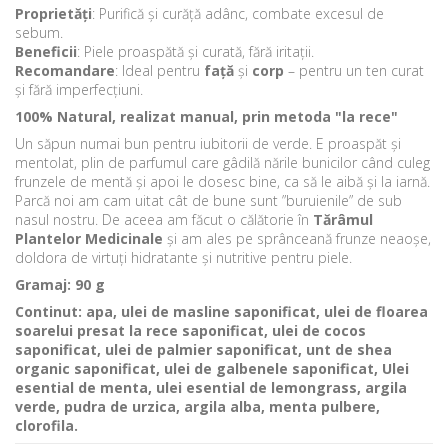
Proprietăți
: Purifică și curăță adânc, combate excesul de
sebum.
Beneficii
: Piele proaspătă și curată, fără iritații.
Recomandare
: Ideal pentru
față
și
corp
– pentru un ten curat
și fără imperfecțiuni.
100% Natural, realizat manual, prin metoda "la rece"
Un săpun numai bun pentru iubitorii de verde. E proaspăt și
mentolat, plin de parfumul care gâdilă nările bunicilor când culeg
frunzele de mentă și apoi le dosesc bine, ca să le aibă și la iarnă.
Parcă noi am cam uitat cât de bune sunt ”buruienile” de sub
nasul nostru. De aceea am făcut o călătorie în
Tărâmul
Plantelor Medicinale
și am ales pe sprânceană frunze neaoșe,
doldora de virtuți hidratante și nutritive pentru piele.
Gramaj: 90 g
Continut: apa, ulei de masline saponificat, ulei de floarea
soarelui presat la rece saponificat, ulei de cocos
saponificat, ulei de palmier saponificat, unt de shea
organic saponificat, ulei de galbenele saponificat, Ulei
esential de menta, ulei esential de lemongrass, argila
verde, pudra de urzica, argila alba, menta pulbere,
clorofila.