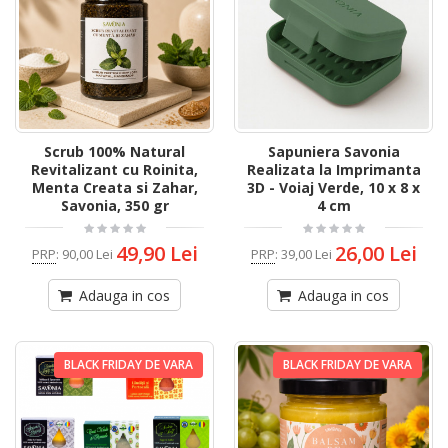
Scrub 100% Natural
Sapuniera Savonia
Revitalizant cu Roinita,
Realizata la Imprimanta
Menta Creata si Zahar,
3D - Voiaj Verde, 10 x 8 x
Savonia, 350 gr
4 cm
49,90 Lei
26,00 Lei
PRP
:
90,00 Lei
PRP
:
39,00 Lei
Adauga in cos
Adauga in cos
BLACK FRIDAY DE VARA
BLACK FRIDAY DE VARA