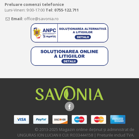
Preluare comenzi telefonice
Luni-Vineri: 9:00-17:00
Tel:
0755-122.711
Email:
office@savonia.ro
© 2013-2025 Magazin online deţinut şi administrat de
UNGURAS ION LUCIAN II CUI: RO33444158 | Preturile includ TVA.