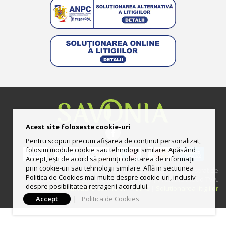
Acest site foloseste cookie-uri
Pentru scopuri precum afișarea de conținut personalizat,
folosim module cookie sau tehnologii similare. Apăsând
Accept, ești de acord să permiți colectarea de informații
prin cookie-uri sau tehnologii similare. Află in sectiunea
© 2013-2025 Magazin online deţinut şi administrat de
Politica de Cookies mai multe despre cookie-uri, inclusiv
UNGURAS ION LUCIAN II CUI: RO33444158 | Preturile includ TVA.
despre posibilitatea retragerii acordului.
Politica de utilizare Cookie-uri
|
ANPC
|
Solutionarea litigiilor
Accept
|
Politica de Cookies