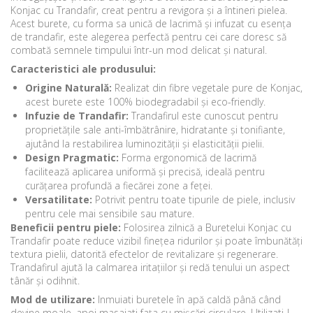
Konjac cu Trandafir, creat pentru a revigora și a întineri pielea.
Acest burete, cu forma sa unică de lacrimă și infuzat cu esența
de trandafir, este alegerea perfectă pentru cei care doresc să
combată semnele timpului într-un mod delicat și natural.
Caracteristici ale produsului:
Origine Naturală:
Realizat din fibre vegetale pure de Konjac,
acest burete este 100% biodegradabil și eco-friendly.
Infuzie de Trandafir:
Trandafirul este cunoscut pentru
proprietățile sale anti-îmbătrânire, hidratante și tonifiante,
ajutând la restabilirea luminozității și elasticității pielii.
Design Pragmatic:
Forma ergonomică de lacrimă
facilitează aplicarea uniformă și precisă, ideală pentru
curățarea profundă a fiecărei zone a feței.
Versatilitate:
Potrivit pentru toate tipurile de piele, inclusiv
pentru cele mai sensibile sau mature.
Beneficii pentru piele:
Folosirea zilnică a Buretelui Konjac cu
Trandafir poate reduce vizibil finețea ridurilor și poate îmbunătăți
textura pielii, datorită efectelor de revitalizare și regenerare.
Trandafirul ajută la calmarea iritațiilor și redă tenului un aspect
tânăr și odihnit.
Mod de utilizare:
Inmuiati buretele în apă caldă până când
devine moale, apoi masajati fața cu mișcări circulare. Utilizati-l