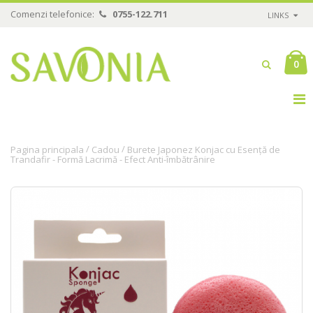
Comenzi telefonice:
0755-122.711
LINKS
0
/
/
Pagina principala
Cadou
Burete Japonez Konjac cu Esență de
Trandafir - Formă Lacrimă - Efect Anti-îmbătrânire