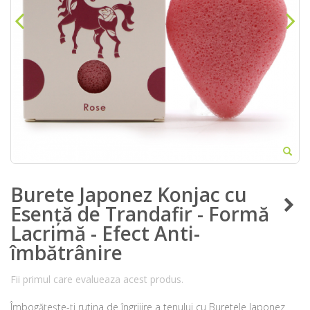
Burete Japonez Konjac cu
Esență de Trandafir - Formă
Lacrimă - Efect Anti-
îmbătrânire
Fii primul care evalueaza acest produs.
Îmbogățește-ți rutina de îngrijire a tenului cu Buretele Japonez