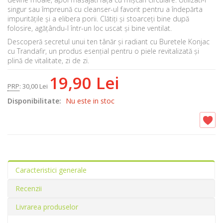
singur sau împreună cu cleanser-ul favorit pentru a îndepărta
impuritățile și a elibera porii. Clătiți și stoarceți bine după
folosire, agățându-l într-un loc uscat și bine ventilat.
Descoperă secretul unui ten tânăr și radiant cu Buretele Konjac
cu Trandafir, un produs esențial pentru o piele revitalizată și
plină de vitalitate, zi de zi.
19,90 Lei
PRP
:
30,00 Lei
Disponibilitate:
Nu este in stoc
Caracteristici generale
Recenzii
Livrarea produselor