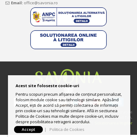
Email:
office@savonia.ro
Acest site foloseste cookie-uri
Pentru scopuri precum afișarea de conținut personalizat,
folosim module cookie sau tehnologii similare. Apăsând
Accept, ești de acord să permiți colectarea de informații
prin cookie-uri sau tehnologii similare. Află in sectiunea
© 2013-2025 Magazin online deţinut şi administrat de
Politica de Cookies mai multe despre cookie-uri, inclusiv
UNGURAS ION LUCIAN II CUI: RO33444158 | Preturile includ TVA.
despre posibilitatea retragerii acordului.
Politica de utilizare Cookie-uri
|
ANPC
|
Solutionarea litigiilor
Accept
|
Politica de Cookies