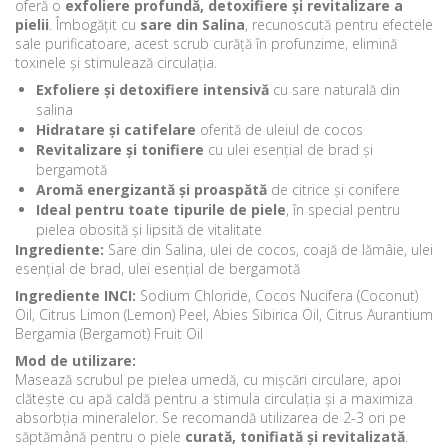
oferă o
exfoliere profundă, detoxifiere și revitalizare a
pielii
. Îmbogățit cu
sare din Salina
, recunoscută pentru efectele
sale purificatoare, acest scrub curăță în profunzime, elimină
toxinele și stimulează circulația.
Exfoliere și detoxifiere intensivă
cu sare naturală din
salina
Hidratare și catifelare
oferită de uleiul de cocos
Revitalizare și tonifiere
cu ulei esențial de brad și
bergamotă
Aromă energizantă și proaspătă
de citrice și conifere
Ideal pentru toate tipurile de piele
, în special pentru
pielea obosită și lipsită de vitalitate
Ingrediente:
Sare din Salina, ulei de cocos, coajă de lămâie, ulei
esențial de brad, ulei esențial de bergamotă
Ingrediente INCI:
Sodium Chloride, Cocos Nucifera (Coconut)
Oil, Citrus Limon (Lemon) Peel, Abies Sibirica Oil, Citrus Aurantium
Bergamia (Bergamot) Fruit Oil
Mod de utilizare:
Masează scrubul pe pielea umedă, cu mișcări circulare, apoi
clătește cu apă caldă pentru a stimula circulația și a maximiza
absorbția mineralelor. Se recomandă utilizarea de 2-3 ori pe
săptămână pentru o piele
curată, tonifiată și revitalizată
.