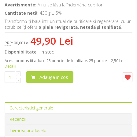
Avertismente:
A nu se lăsa la îndemâna copiilor
Cantitate netă:
430 g ± 5%
Transformă-ți baia într-un ritual de purificare și regenerare, cu un
scrub ce îți oferă
o piele revigorată, netedă și tonifiată
.
49,90 Lei
PRP
:
90,00 Lei
Disponibilitate:
In stoc
Acest produs iti aduce
25
puncte de loialitate.
25 puncte = 2,50 Lei.
Detalii
Adauga in cos
Caracteristici generale
Recenzii
Livrarea produselor