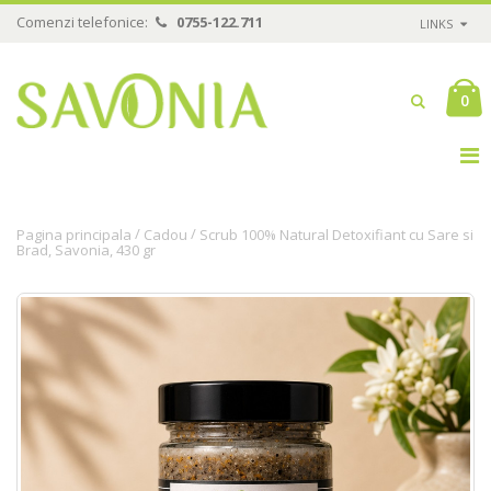
Comenzi telefonice:
0755-122.711
LINKS
0
/
/
Pagina principala
Cadou
Scrub 100% Natural Detoxifiant cu Sare si
Brad, Savonia, 430 gr