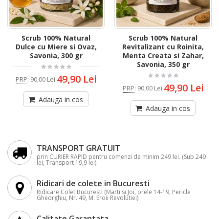
Scrub 100% Natural
Scrub 100% Natural
Dulce cu Miere si Ovaz,
Revitalizant cu Roinita,
Savonia, 300 gr
Menta Creata si Zahar,
Savonia, 350 gr
49,90 Lei
PRP
:
90,00 Lei
49,90 Lei
PRP
:
90,00 Lei
Adauga in cos
Adauga in cos
TRANSPORT GRATUIT
prin CURIER RAPID pentru comenzi de minim 249 lei. (Sub 249
lei, Transport 19,9 lei)
Ridicari de colete in Bucuresti
Ridicare Colet Bucuresti (Marti si Joi, orele 14-19, Pericle
Gheorghiu, Nr. 49, M. Eroii Revolutiei)
Calitate Garantata