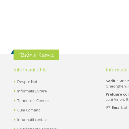
Tărâmul Savonia
Informatii Utile
Informatii
Sediu:
Str. St
Despre Noi
Gheorgheni, 
Informatii Livrare
Preluare co
Luni-Vineri: 9
Termeni si Conditii
Email:
of
Cum Comand
Informatii contact