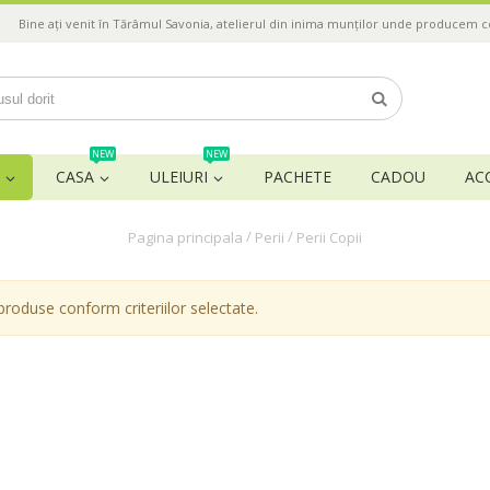
Bine ați venit în Tărâmul Savonia, atelierul din inima munților unde producem 
NEW
NEW
CASA
ULEIURI
PACHETE
CADOU
AC
/
/
Pagina principala
Perii
Perii Copii
produse conform criteriilor selectate.