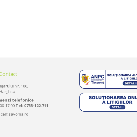
 Contact
ejarului Nr. 106,
Harghita
menzi telefonice
:00-17:00
Tel:
0755-122.711
fice@savonia.ro