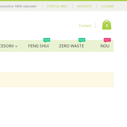
cosmetice 100% naturale!
CONTUL MEU
FAVORITE
LOGARE
0
Contact
NEW
NEW
HOT!
CESORII
FENG SHUI
ZERO WASTE
NOU