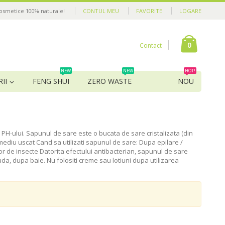
cosmetice 100% naturale!
CONTUL MEU
FAVORITE
LOGARE
0
Contact
NEW
NEW
HOT!
II
FENG SHUI
ZERO WASTE
NOU
H-ului. Sapunul de sare este o bucata de sare cristalizata (din
mediu uscat Cand sa utilizati sapunul de sare: Dupa epilare /
or de insecte Datorita efectului antibacterian, sapunul de sare
 uda, dupa baie. Nu folositi creme sau lotiuni dupa utilizarea