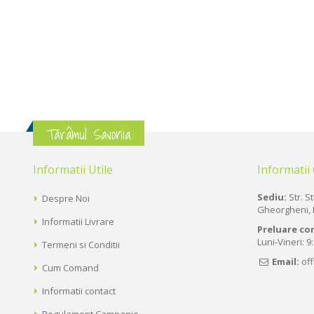
Tărâmul Savonia
Informatii Utile
Informatii
Sediu:
Str. St
Despre Noi
Gheorgheni, 
Informatii Livrare
Preluare co
Luni-Vineri: 9
Termeni si Conditii
Email:
of
Cum Comand
Informatii contact