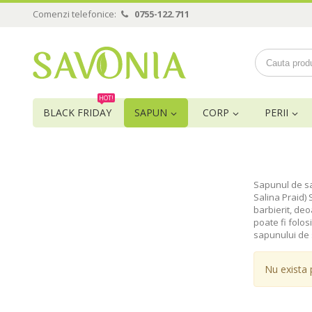
Comenzi telefonice:
0755-122.711
HOT!
BLACK FRIDAY
SAPUN
CORP
PERII
Sapunul de sa
Salina Praid)
barbierit, deo
poate fi folos
sapunului de 
Nu exista 