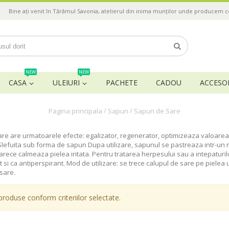
Bine ați venit în Tărâmul Savonia, atelierul din inima munților unde producem 
NEW
NEW
CASA
ULEIURI
PACHETE
CADOU
ACCESOR
/
/
Pagina principala
Sapun
Sapun de Sare
re are urmatoarele efecte: egalizator, regenerator, optimizeaza valoarea P
 Slefuita sub forma de sapun Dupa utilizare, sapunul se pastreaza intr-un 
arece calmeaza pielea iritata. Pentru tratarea herpesului sau a intepaturil
it si ca antiperspirant. Mod de utilizare: se trece calupul de sare pe pielea
sare.
produse conform criteriilor selectate.