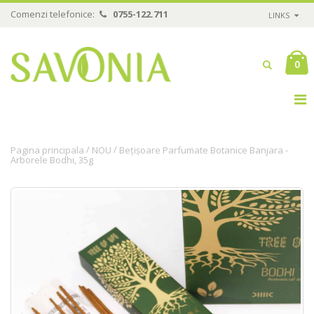
Comenzi telefonice:
0755-122.711
LINKS
0
/
/
Pagina principala
NOU
Bețișoare Parfumate Botanice Banjara -
Arborele Bodhi, 35g