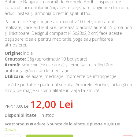
Botanice Banjara cu aromă de Arborele Bodhi. Inspirate de
copacul sacru al iluminării, aceste bețișoare, originare din India,
aduc liniștea și armonia direct în spațiul tău.
Pachetul de 35g conține aproximativ 10 bețișoare atent
realizate, care ard lent și eliberează o aromă autentică, profundă
și liniștitoare. Designul compact (4,5x23x2,2 cm) face aceste
bețișoare ideale pentru meditație, yoga sau purificarea
atmosferei.
Origine:
India
Greutate:
35g (aproximativ 10 bețișoare)
Aromă:
Smochin (Ficus carica) și lemn sacru, reflectând
ambianța grădinilor de meditație.
Utilizare:
Relaxare, meditație, momente de introspecție
Lasă-te purtat de parfumul subtil al Arborelui Bodhi și adaugă un
strop de magie și spiritualitate în viața ta zilnică!
12,00 Lei
PRP
:
17,00 Lei
Disponibilitate:
In stoc
Acest produs iti aduce
6
puncte de loialitate.
6 puncte = 0,60 Lei.
Detalii