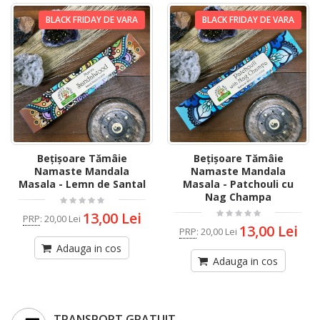
BLACK FRIDAY DE VARA
BLACK FRIDAY DE VARA
Bețișoare Tămâie
Bețișoare Tămâie
Namaste Mandala
Namaste Mandala
Masala - Lemn de Santal
Masala - Patchouli cu
Nag Champa
13,00 Lei
PRP
:
20,00 Lei
13,00 Lei
PRP
:
20,00 Lei
Adauga in cos
Adauga in cos
TRANSPORT GRATUIT