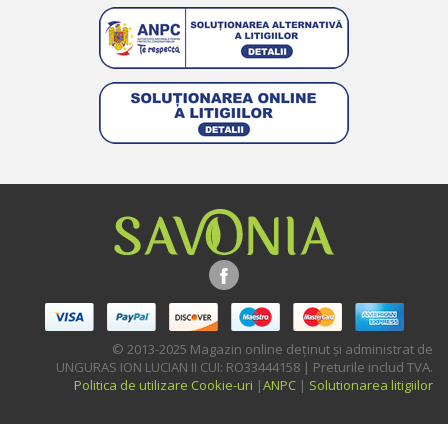
© 2013-2025 Magazin online deţinut şi administrat de
UNGURAS ION LUCIAN II CUI: RO33444158 | Preturile includ TVA.
Politica de utilizare Cookie-uri
|
ANPC
|
Solutionarea litigiilor