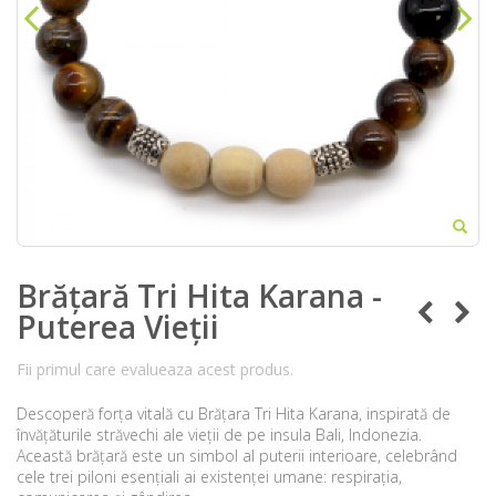
Brățară Tri Hita Karana -
Puterea Vieții
Fii primul care evalueaza acest produs.
Descoperă forța vitală cu Brățara Tri Hita Karana, inspirată de
învățăturile străvechi ale vieții de pe insula Bali, Indonezia.
Această brățară este un simbol al puterii interioare, celebrând
cele trei piloni esențiali ai existenței umane: respirația,