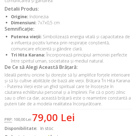
comunicarea și gândirea.
Detalii Produs:
Origine:
Indonezia
Dimensiuni:
7x7x0,5 cm
Semnificație:
Puterea vieții:
Simbolizează energia vitală și capacitatea de
a influența pozitiv lumea prin respirație conștientă,
comunicare eficientă și gândire clară.
Tri Hita Karana:
Încorporează principiul armoniei perfecte
între spiritul uman, societatea și mediul natural.
De Ce să Alegi Această Brățară:
Ideală pentru oricine își dorește să își amplifice forțele interioare
și să își cultive abilitățile de bază ale vieții. Brățara Tri Hita Karana
- Puterea Vieții este un ghid spiritual care te însoțește în
căutarea echilibrului personal și a împlinirii. Fie că o porți zilnic
sau o oferi ca dar, această brățară este o reamintire constantă a
puterii tale de a modela realitatea înconjurătoare.
79,00 Lei
PRP
:
100,00 Lei
Disponibilitate:
In stoc