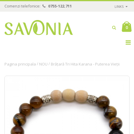
Comenzi telefonice:
0755-122.711
LINKS
0
/
/
Pagina principala
NOU
Brățară Tri Hita Karana - Puterea Vieții