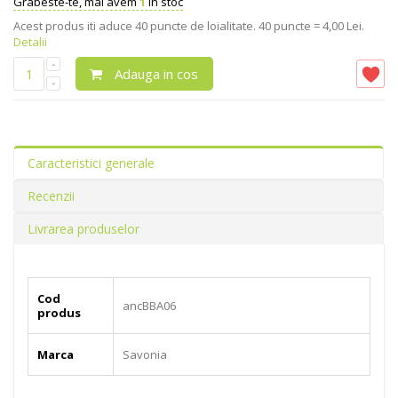
Grabeste-te, mai avem
1
în stoc
Acest produs iti aduce
40
puncte de loialitate.
40 puncte = 4,00 Lei.
Detalii
Adauga in cos
Caracteristici generale
Recenzii
Livrarea produselor
Cod
ancBBA06
produs
Marca
Savonia