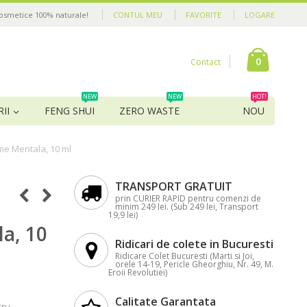
cosmetice 100% naturale!
CONTUL MEU
FAVORITE
LOGARE
0
Contact
NEW
NEW
HOT!
II
FENG SHUI
ZERO WASTE
NOU
me Mentala, 10 ml
TRANSPORT GRATUIT
prin CURIER RAPID pentru comenzi de
minim 249 lei. (Sub 249 lei, Transport
19,9 lei)
a, 10
Ridicari de colete in Bucuresti
Ridicare Colet Bucuresti (Marti si Joi,
orele 14-19, Pericle Gheorghiu, Nr. 49, M.
Eroii Revolutiei)
Calitate Garantata
tru