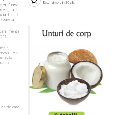
Retur simplu in 30 zile.
ie profunda
i vegetale
cu un blend
itoare si
soara, menta
stine
ample,
rospatare si
oboseala
rarea.
e ori de cate