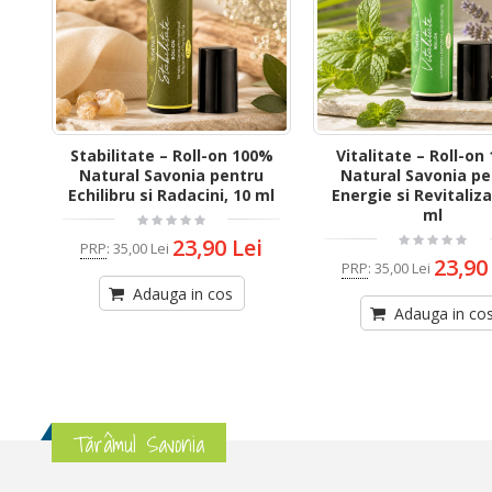
Stabilitate – Roll-on 100%
Vitalitate – Roll-on
Natural Savonia pentru
Natural Savonia pe
Echilibru si Radacini, 10 ml
Energie si Revitaliza
ml
23,90 Lei
PRP
:
35,00 Lei
23,90
PRP
:
35,00 Lei
Adauga in cos
Adauga in co
Tărâmul Savonia