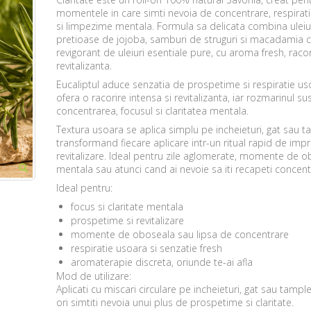
momentele in care simti nevoia de concentrare, respirat
si limpezime mentala. Formula sa delicata combina uleiur
pretioase de jojoba, samburi de struguri si macadamia 
revigorant de uleiuri esentiale pure, cu aroma fresh, racor
revitalizanta.
Eucaliptul aduce senzatia de prospetime si respiratie u
ofera o racorire intensa si revitalizanta, iar rozmarinul su
concentrarea, focusul si claritatea mentala.
Textura usoara se aplica simplu pe incheieturi, gat sau t
transformand fiecare aplicare intr-un ritual rapid de imp
revitalizare. Ideal pentru zile aglomerate, momente de 
mentala sau atunci cand ai nevoie sa iti recapeti concent
Ideal pentru:
focus si claritate mentala
prospetime si revitalizare
momente de oboseala sau lipsa de concentrare
respiratie usoara si senzatie fresh
aromaterapie discreta, oriunde te-ai afla
Mod de utilizare:
Aplicati cu miscari circulare pe incheieturi, gat sau tampl
ori simtiti nevoia unui plus de prospetime si claritate.