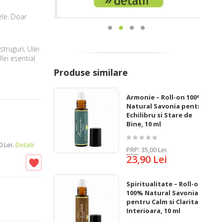
ele. Doar
truguri, Ulei
lei esential
Produse similare
Armonie – Roll-on 100%
Natural Savonia pentru
Echilibru si Stare de
Bine, 10 ml
 Lei.
Detalii
PRP
:
35,00 Lei
23,90 Lei
Spiritualitate – Roll-on
100% Natural Savonia
pentru Calm si Claritate
Interioara, 10 ml