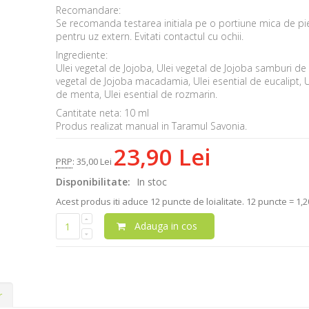
Recomandare:
Se recomanda testarea initiala pe o portiune mica de pi
pentru uz extern. Evitati contactul cu ochii.
Ingrediente:
Ulei vegetal de Jojoba, Ulei vegetal de Jojoba samburi de s
vegetal de Jojoba macadamia, Ulei esential de
eucalipt, U
de menta, Ulei esential de rozmarin.
Cantitate neta: 10 ml
Produs realizat manual in Taramul Savonia.
23,90 Lei
PRP
:
35,00 Lei
Disponibilitate:
In stoc
Acest produs iti aduce
12
puncte de loialitate.
12 puncte = 1,20
Adauga in cos
r