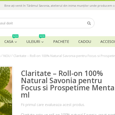
Bine ați venit în Tărâmul Savonia, atelierul din inima munților unde producem 
NEW
NEW
CASA
ULEIURI
PACHETE
CADOU
ACCESOR
/
/
a
NOU
Claritate – Roll-on 100% Natural Savonia pentru Focus si Prospeti
Claritate – Roll-on 100%
Natural Savonia pentru
Focus si Prospetime Mental
ml
Fii primul care evalueaza acest produs.
Claritate este un roll-on 100% natural Savonia, creat pen