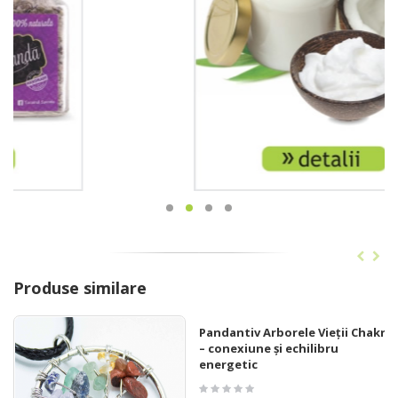
Produse similare
Pandantiv Arborele Vieții Chakra
– conexiune și echilibru
energetic