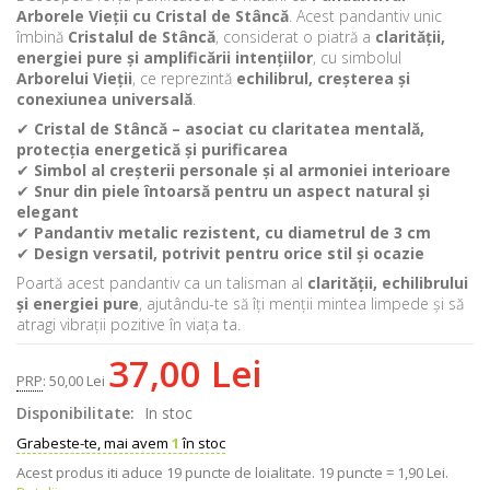
Arborele Vieții cu Cristal de Stâncă
. Acest pandantiv unic
îmbină
Cristalul de Stâncă
, considerat o piatră a
clarității,
energiei pure și amplificării intențiilor
, cu simbolul
Arborelui Vieții
, ce reprezintă
echilibrul, creșterea și
conexiunea universală
.
✔
Cristal de Stâncă – asociat cu claritatea mentală,
protecția energetică și purificarea
✔
Simbol al creșterii personale și al armoniei interioare
✔
Snur din piele întoarsă pentru un aspect natural și
elegant
✔
Pandantiv metalic rezistent, cu diametrul de 3 cm
✔
Design versatil, potrivit pentru orice stil și ocazie
Poartă acest pandantiv ca un talisman al
clarității, echilibrului
și energiei pure
, ajutându-te să îți menții mintea limpede și să
atragi vibrații pozitive în viața ta.
37,00 Lei
PRP
:
50,00 Lei
Disponibilitate:
In stoc
Grabeste-te, mai avem
1
în stoc
Acest produs iti aduce
19
puncte de loialitate.
19 puncte = 1,90 Lei.