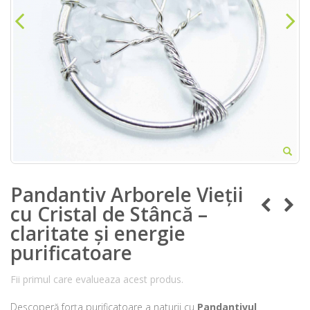
Pandantiv Arborele Vieții
cu Cristal de Stâncă –
claritate și energie
purificatoare
Fii primul care evalueaza acest produs.
Descoperă forța purificatoare a naturii cu
Pandantivul