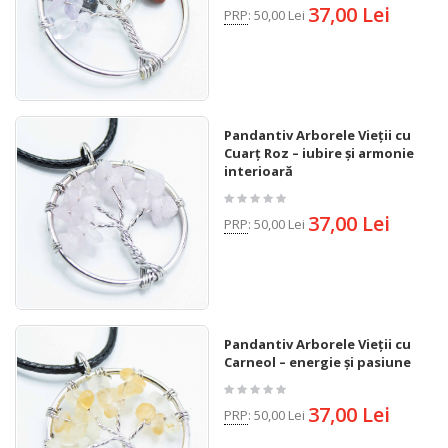
37,00 Lei
PRP
:
50,00 Lei
Pandantiv Arborele Vieții cu
Cuarț Roz – iubire și armonie
interioară
37,00 Lei
PRP
:
50,00 Lei
Pandantiv Arborele Vieții cu
Carneol – energie și pasiune
37,00 Lei
PRP
:
50,00 Lei