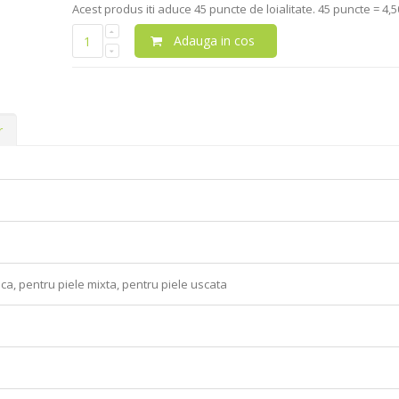
Acest produs iti aduce
45
puncte de loialitate.
45 puncte = 4,50
Adauga in cos
r
ca, pentru piele mixta, pentru piele uscata