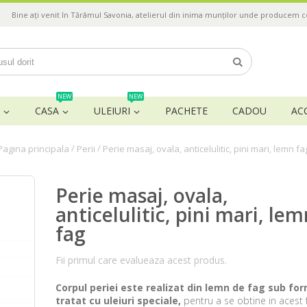
Bine ați venit în Tărâmul Savonia, atelierul din inima munților unde producem 
NEW
NEW
CASA
ULEIURI
PACHETE
CADOU
AC
/
/
Pagina principala
Perii
Perie masaj, ovala, anticelulitic, pini mari, lemn fa
Perie masaj, ovala,
anticelulitic, pini mari, lem
fag
Fii primul care evalueaza acest produs.
Corpul periei este realizat din lemn de fag sub for
tratat cu uleiuri speciale,
pentru a se obtine in acest 