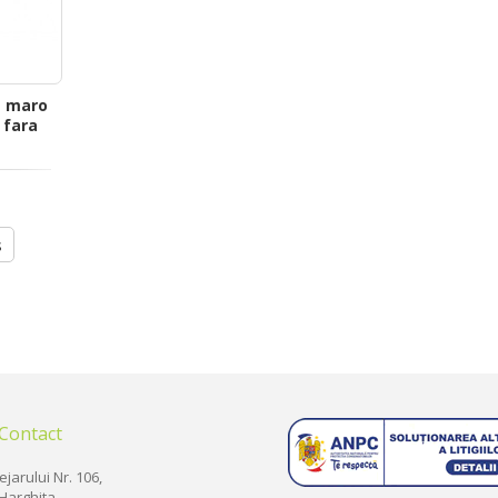
g maro
, fara
s
 Contact
ejarului Nr. 106,
Harghita