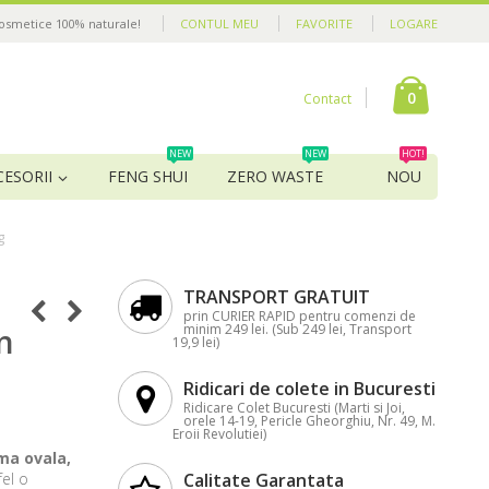
cosmetice 100% naturale!
CONTUL MEU
FAVORITE
LOGARE
0
Contact
NEW
NEW
HOT!
CESORII
FENG SHUI
ZERO WASTE
NOU
g
TRANSPORT GRATUIT
prin CURIER RAPID pentru comenzi de
minim 249 lei. (Sub 249 lei, Transport
n
19,9 lei)
Ridicari de colete in Bucuresti
Ridicare Colet Bucuresti (Marti si Joi,
orele 14-19, Pericle Gheorghiu, Nr. 49, M.
Eroii Revolutiei)
ma ovala,
fel o
Calitate Garantata