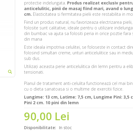
protectie indelungata.
Produs realizat exclusiv pentr
anticelulitic, pinii de masaj fiind mari, avand o lun
cm.
Elasticitatea si fermitatea pielii este restabilita in m
Fiind un produs natural, nu favorizeaza electrizarea pielii,
folosite sunt calitative, ideale pentru o utilizare indelung
din bumbac va ajuta sa folositi peria in orice poztie fara
din mana
Este ideala impotriva celulitei, se foloseste in contact dir
folosind simultan creme, unturi anticelulitice sau in medi
sub dus.
Utilizați aceasta perie anticelulitica din lemn pentru a el
tensionati.
Planul de tratament anti-celulita functionează cel mai b
cu o dieta sanatoasa si o multime de exercitii fizice.
Lungime: 13 cm, Latime: 7,5 cm, Lungime Pini: 3,5 
Pini 2 cm. 10 pini din lemn
90,00 Lei
Disponibilitate:
In stoc