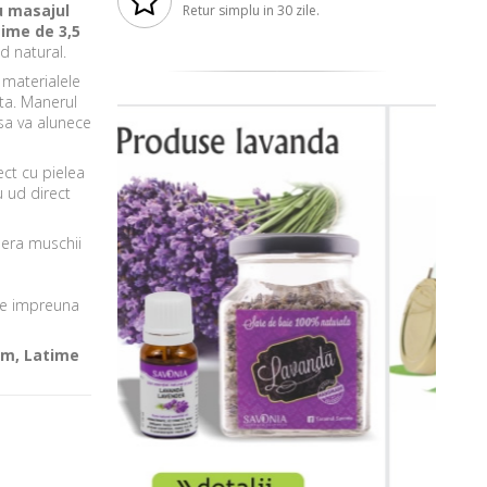
u masajul
Retur simplu in 30 zile.
gime de 3,5
od natural.
 materialele
ata. Manerul
 sa va alunece
ect cu pielea
u ud direct
ibera muschii
ine impreuna
cm, Latime