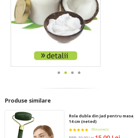
Produse similare
Rola dubla din Jad pentru masaj,
14 cm (neted)
3
Review(s)
15,00 Lei
PRP
:
30,00 Lei