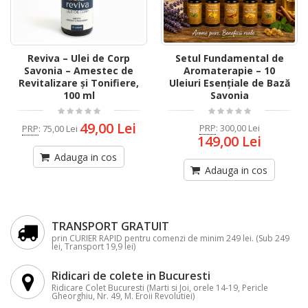
Reviva – Ulei de Corp
Setul Fundamental de
Savonia – Amestec de
Aromaterapie – 10
Revitalizare și Tonifiere,
Uleiuri Esențiale de Bază
100 ml
Savonia
49,00 Lei
PRP
:
300,00 Lei
PRP
:
75,00 Lei
149,00 Lei
Adauga in cos
Adauga in cos
TRANSPORT GRATUIT
prin CURIER RAPID pentru comenzi de minim 249 lei. (Sub 249
lei, Transport 19,9 lei)
Ridicari de colete in Bucuresti
Ridicare Colet Bucuresti (Marti si Joi, orele 14-19, Pericle
Gheorghiu, Nr. 49, M. Eroii Revolutiei)