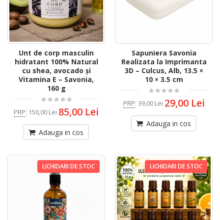
Unt de corp masculin
Sapuniera Savonia
hidratant 100% Natural
Realizata la Imprimanta
cu shea, avocado și
3D – Culcus, Alb, 13.5 ×
Vitamina E – Savonia,
10 × 3.5 cm
160 g
29,00 Lei
PRP
:
39,00 Lei
85,00 Lei
PRP
:
150,00 Lei
Adauga in cos
Adauga in cos
LICHIDARI DE STOC
LICHIDARI DE STOC