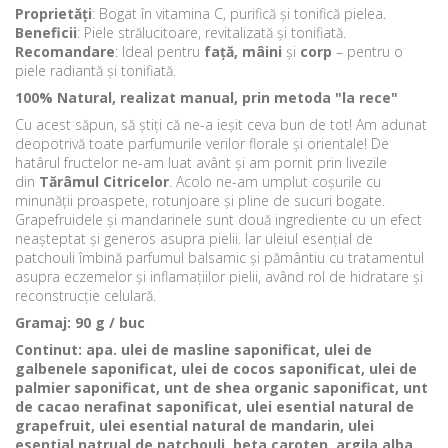
Proprietăți
: Bogat în vitamina C, purifică și tonifică pielea.
Beneficii
: Piele strălucitoare, revitalizată și tonifiată.
Recomandare
: Ideal pentru
față, mâini
și
corp
– pentru o
piele radiantă și tonifiată.
100% Natural, realizat manual, prin metoda "la rece"
Cu acest săpun, să știți că ne-a ieșit ceva bun de tot! Am adunat
deopotrivă toate parfumurile verilor florale și orientale! De
hatârul fructelor ne-am luat avânt și am pornit prin livezile
din
Tărâmul Citricelor
. Acolo ne-am umplut coșurile cu
minunății proaspete, rotunjoare și pline de sucuri bogate.
Grapefruidele și mandarinele sunt două ingrediente cu un efect
neașteptat și generos asupra pielii. Iar uleiul esențial de
patchouli îmbină parfumul balsamic și pământiu cu tratamentul
asupra eczemelor și inflamațiilor pielii, având rol de hidratare și
reconstrucție celulară.
Gramaj: 90 g / buc
Continut: apa. ulei de masline saponificat, ulei de
galbenele saponificat, ulei de cocos saponificat, ulei de
palmier saponificat, unt de shea organic saponificat, unt
de cacao nerafinat saponificat, ulei esential natural de
grapefruit, ulei esential natural de mandarin, ulei
esential natrual de patchouli, beta caroten, argila alba.