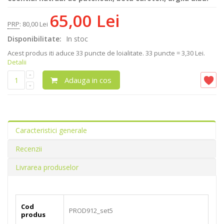
65,00 Lei
PRP
:
80,00 Lei
Disponibilitate:
In stoc
Acest produs iti aduce
33
puncte de loialitate.
33 puncte = 3,30 Lei.
Detalii
Adauga in cos
Caracteristici generale
Recenzii
Livrarea produselor
Cod
PROD912_set5
produs