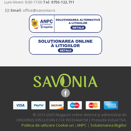
Luni-Vineri: 9:00-17:00
Tel:
0755-122.711
Email:
office@savonia.ro
© 2013-2025 Magazin online deţinut şi administrat de
UNGURAS ION LUCIAN II CUI: RO33444158 | Preturile includ TVA.
Politica de utilizare Cookie-uri
|
ANPC
|
Solutionarea litigiilor