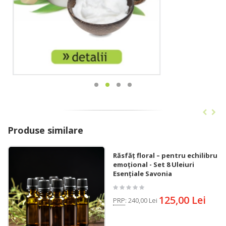
Produse similare
Răsfăț floral – pentru echilibru
emoțional - Set 8 Uleiuri
Esențiale Savonia
125,00 Lei
PRP
:
240,00 Lei