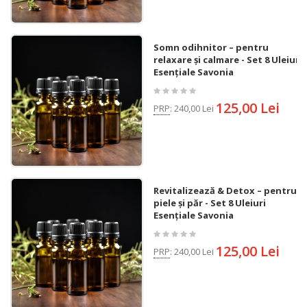
Somn odihnitor – pentru
relaxare și calmare - Set 8 Uleiuri
Esențiale Savonia
125,00 Lei
PRP
:
240,00 Lei
Revitalizează & Detox – pentru
piele și păr - Set 8 Uleiuri
Esențiale Savonia
125,00 Lei
PRP
:
240,00 Lei