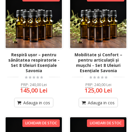
Respiră ușor – pentru
Mobilitate și Confort –
sănătatea respiratorie -
pentru articulații și
Set 8 Uleiuri Esențiale
mușchi - Set 8 Uleiuri
Savonia
Esențiale Savonia
PRP
:
240,00 Lei
PRP
:
240,00 Lei
145,00 Lei
125,00 Lei
Adauga in cos
Adauga in cos
LICHIDARI DE STOC
LICHIDARI DE STOC