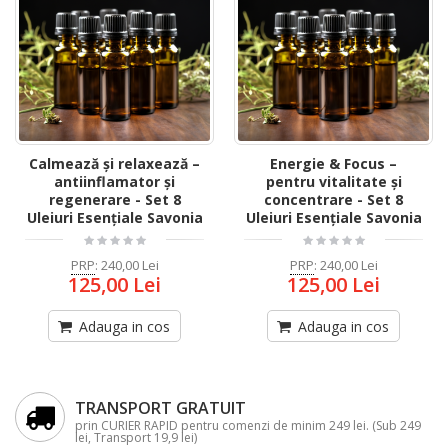
Calmează și relaxează –
Energie & Focus –
antiinflamator și
pentru vitalitate și
regenerare - Set 8
concentrare - Set 8
Uleiuri Esențiale Savonia
Uleiuri Esențiale Savonia
PRP
:
240,00 Lei
PRP
:
240,00 Lei
125,00 Lei
125,00 Lei
Adauga in cos
Adauga in cos
TRANSPORT GRATUIT
prin CURIER RAPID pentru comenzi de minim 249 lei. (Sub 249
lei, Transport 19,9 lei)