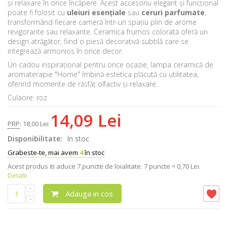
și relaxare în orice încăpere. Acest accesoriu elegant și funcțional
poate fi folosit cu
uleiuri esențiale
sau
ceruri parfumate
,
transformând fiecare cameră într-un spațiu plin de arome
revigorante sau relaxante. Ceramica frumos colorată oferă un
design atrăgător, fiind o piesă decorativă subtilă care se
integrează armonios în orice decor.
Un cadou inspirațional pentru orice ocazie, lampa ceramică de
aromaterapie "Home" îmbină estetica plăcută cu utilitatea,
oferind momente de răsfăț olfactiv și relaxare.
Culaore: roz
14,09 Lei
PRP
:
18,00 Lei
Disponibilitate:
In stoc
Grabeste-te, mai avem
4
în stoc
Acest produs iti aduce
7
puncte de loialitate.
7 puncte = 0,70 Lei.
Detalii
Adauga in cos