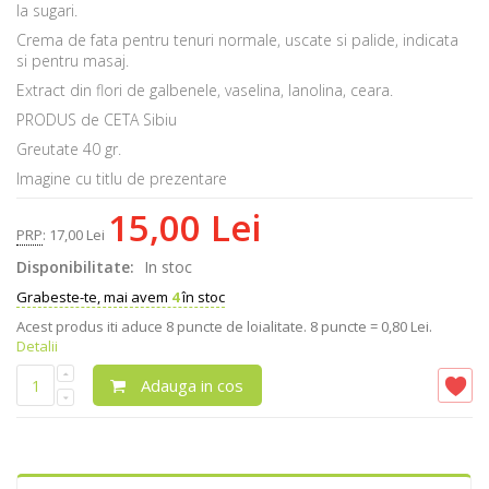
la sugari.
Crema de fata pentru tenuri normale, uscate si palide, indicata
si pentru masaj.
Extract din flori de galbenele, vaselina, lanolina, ceara.
PRODUS de CETA Sibiu
Greutate 40 gr.
Imagine cu titlu de prezentare
15,00 Lei
PRP
:
17,00 Lei
Disponibilitate:
In stoc
Grabeste-te, mai avem
4
în stoc
Acest produs iti aduce
8
puncte de loialitate.
8 puncte = 0,80 Lei.
Detalii
Adauga in cos