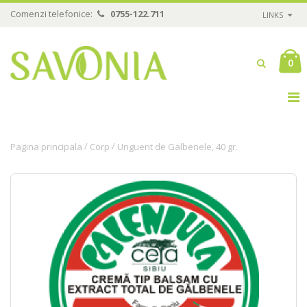
Comenzi telefonice:
0755-122.711
LINKS
0
/
/
Pagina principala
Corp
Unguent de Galbenele, 40 gr.