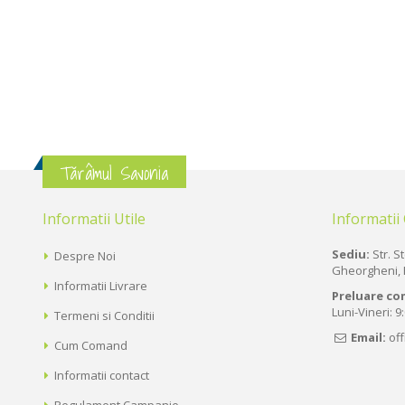
Tărâmul Savonia
Informatii Utile
Informatii
Sediu:
Str. St
Despre Noi
Gheorgheni, 
Informatii Livrare
Preluare co
Luni-Vineri: 9
Termeni si Conditii
Email:
of
Cum Comand
Informatii contact