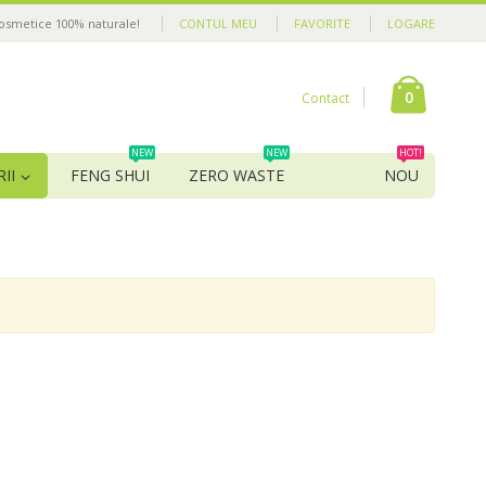
cosmetice 100% naturale!
CONTUL MEU
FAVORITE
LOGARE
0
Contact
NEW
NEW
HOT!
II
FENG SHUI
ZERO WASTE
NOU