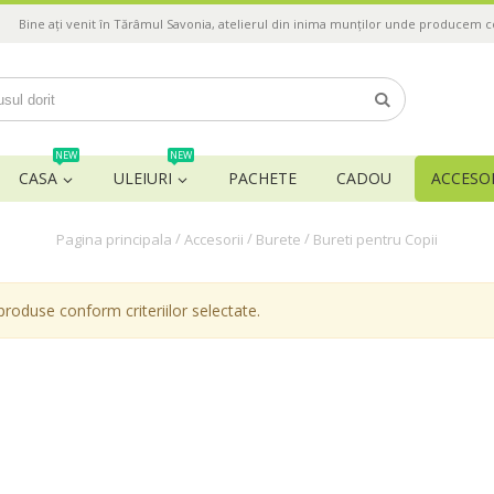
Bine ați venit în Tărâmul Savonia, atelierul din inima munților unde producem 
NEW
NEW
CASA
ULEIURI
PACHETE
CADOU
ACCESOR
/
/
/
Pagina principala
Accesorii
Burete
Bureti pentru Copii
produse conform criteriilor selectate.