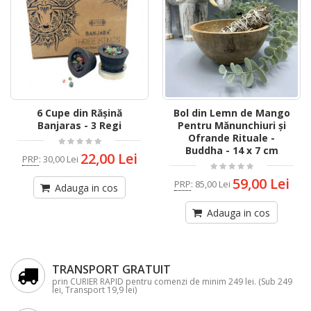
6 Cupe din Rășină
Bol din Lemn de Mango
Banjaras - 3 Regi
Pentru Mănunchiuri și
Ofrande Rituale -
Buddha - 14 x 7 cm
22,00 Lei
PRP
:
30,00 Lei
59,00 Lei
PRP
:
85,00 Lei
Adauga in cos
Adauga in cos
TRANSPORT GRATUIT
prin CURIER RAPID pentru comenzi de minim 249 lei. (Sub 249
lei, Transport 19,9 lei)