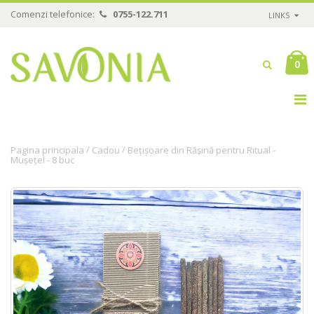
Comenzi telefonice:
0755-122.711
LINKS
0
/
/
Pagina principala
Cadou
Bețișoare din Rășină pentru Ritual -
Mușețel - 8 buc