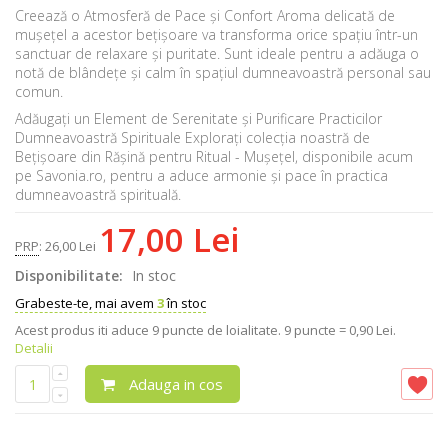
Creează o Atmosferă de Pace și Confort
Aroma delicată de
mușețel a acestor bețișoare va transforma orice spațiu într-un
sanctuar de relaxare și puritate. Sunt ideale pentru a adăuga o
notă de blândețe și calm în spațiul dumneavoastră personal sau
comun.
Adăugați un Element de Serenitate și Purificare Practicilor
Dumneavoastră Spirituale
Explorați colecția noastră de
Bețișoare din Rășină pentru Ritual - Mușețel, disponibile acum
pe Savonia.ro, pentru a aduce armonie și pace în practica
dumneavoastră spirituală.
17,00 Lei
PRP
:
26,00 Lei
Disponibilitate:
In stoc
Grabeste-te, mai avem
3
în stoc
Acest produs iti aduce
9
puncte de loialitate.
9 puncte = 0,90 Lei.
Detalii
Adauga in cos