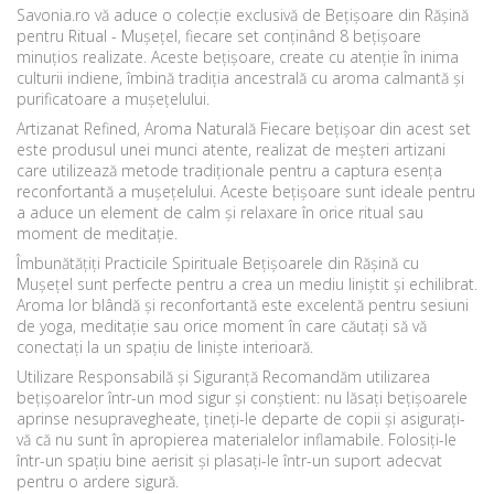
Savonia.ro vă aduce o colecție exclusivă de Bețișoare din Rășină
pentru Ritual - Mușețel, fiecare set conținând 8 bețișoare
minuțios realizate. Aceste bețișoare, create cu atenție în inima
culturii indiene, îmbină tradiția ancestrală cu aroma calmantă și
purificatoare a mușețelului.
Artizanat Refined, Aroma Naturală
Fiecare bețișoar din acest set
este produsul unei munci atente, realizat de meșteri artizani
care utilizează metode tradiționale pentru a captura esența
reconfortantă a mușețelului. Aceste bețișoare sunt ideale pentru
a aduce un element de calm și relaxare în orice ritual sau
moment de meditație.
Îmbunătățiți Practicile Spirituale
Bețișoarele din Rășină cu
Mușețel sunt perfecte pentru a crea un mediu liniștit și echilibrat.
Aroma lor blândă și reconfortantă este excelentă pentru sesiuni
de yoga, meditație sau orice moment în care căutați să vă
conectați la un spațiu de liniște interioară.
Utilizare Responsabilă și Siguranță
Recomandăm utilizarea
bețișoarelor într-un mod sigur și conștient: nu lăsați bețișoarele
aprinse nesupravegheate, țineți-le departe de copii și asigurați-
vă că nu sunt în apropierea materialelor inflamabile. Folosiți-le
într-un spațiu bine aerisit și plasați-le într-un suport adecvat
pentru o ardere sigură.