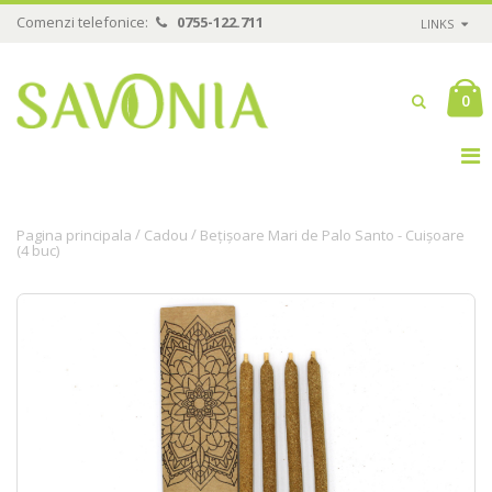
Comenzi telefonice:
0755-122.711
LINKS
0
/
/
Pagina principala
Cadou
Bețișoare Mari de Palo Santo - Cuișoare
(4 buc)