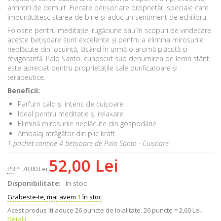
amintiri de demult. Fiecare bețișor are proprietăți speciale care
îmbunătățesc starea de bine și aduc un sentiment de echilibru.
Folosite pentru meditație, rugăciune sau în scopuri de vindecare,
aceste bețișoare sunt excelente și pentru a elimina mirosurile
neplăcute din locuință, lăsând în urmă o aromă plăcută și
revigorantă. Palo Santo, cunoscut sub denumirea de lemn sfânt,
este apreciat pentru proprietățile sale purificatoare și
terapeutice.
Beneficii:
Parfum cald și intens de cuișoare
Ideal pentru meditație și relaxare
Elimină mirosurile neplăcute din gospodărie
Ambalaj atrăgător din plic kraft
1 pachet conține 4 bețișoare de Palo Santo - Cuișoare.
52,00 Lei
PRP
:
70,00 Lei
Disponibilitate:
In stoc
Grabeste-te, mai avem
1
în stoc
Acest produs iti aduce
26
puncte de loialitate.
26 puncte = 2,60 Lei.
Detalii