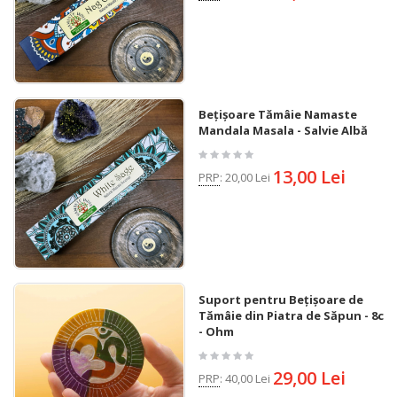
Bețișoare Tămâie Namaste
Mandala Masala - Salvie Albă
13,00 Lei
PRP
:
20,00 Lei
Suport pentru Bețișoare de
Tămâie din Piatra de Săpun - 8cm
- Ohm
29,00 Lei
PRP
:
40,00 Lei