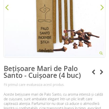
Bețișoare Mari de Palo
Santo - Cuișoare (4 buc)
Fii primul care evalueaza acest produs.
Aceste bețișoare mari de Palo Santo, cu aroma intensă și caldă
de cuișoare, sunt ambalate elegant într-un plic kraft care
captează atenția. Parfumul lor nu doar că aduce o atmosferă
liniștită și confortabilă, ci te transportă înapoi în timp, evocând