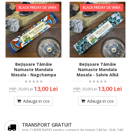
BLACK FRIDAY DE VARA
BLACK FRIDAY DE VARA
Bețișoare Tămâie
Bețișoare Tămâie
Namaste Mandala
Namaste Mandala
Masala - Nagchampa
Masala - Salvie Albă
13,00 Lei
13,00 Lei
PRP
:
20,00 Lei
PRP
:
20,00 Lei
Adauga in cos
Adauga in cos
TRANSPORT GRATUIT
prin CURIER RAPID pentru comenzi de minim 249 lei. (Sub 249