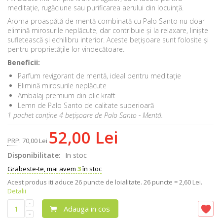
meditație, rugăciune sau purificarea aerului din locuință.
Aroma proaspătă de mentă combinată cu Palo Santo nu doar
elimină mirosurile neplăcute, dar contribuie și la relaxare, liniște
sufletească și echilibru interior. Aceste bețișoare sunt folosite și
pentru proprietățile lor vindecătoare.
Beneficii:
Parfum revigorant de mentă, ideal pentru meditație
Elimină mirosurile neplăcute
Ambalaj premium din plic kraft
Lemn de Palo Santo de calitate superioară
1 pachet conține 4 bețișoare de Palo Santo - Mentă.
52,00 Lei
PRP
:
70,00 Lei
Disponibilitate:
In stoc
Grabeste-te, mai avem
3
în stoc
Acest produs iti aduce
26
puncte de loialitate.
26 puncte = 2,60 Lei.
Detalii
Adauga in cos