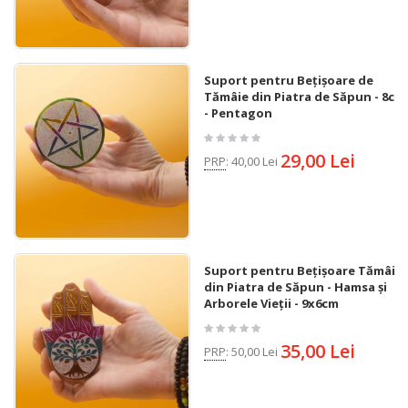
Suport pentru Bețișoare de
Tămâie din Piatra de Săpun - 8cm
- Pentagon
29,00 Lei
PRP
:
40,00 Lei
Suport pentru Bețișoare Tămâie
din Piatra de Săpun - Hamsa și
Arborele Vieții - 9x6cm
35,00 Lei
PRP
:
50,00 Lei