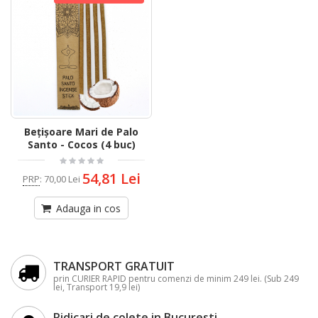
Bețișoare Mari de Palo
Santo - Cocos (4 buc)
54,81 Lei
PRP
:
70,00 Lei
Adauga in cos
TRANSPORT GRATUIT
prin CURIER RAPID pentru comenzi de minim 249 lei. (Sub 249
lei, Transport 19,9 lei)
Ridicari de colete in Bucuresti