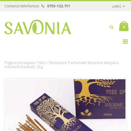
Comenzi telefonice:
0755-122.711
LINKS
0
/
/
Pagina principala
NOU
Bețișoare Parfumate Botanice Banjara -
Arborele Baobab, 35g