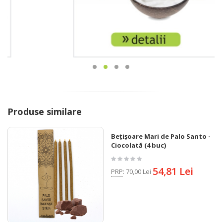
Produse similare
Bețișoare Mari de Palo Santo -
Ciocolată (4 buc)
54,81 Lei
PRP
:
70,00 Lei