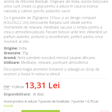
aromă de Arborele Baobab. Originare din India, aceste bețișoare
unice sunt create cu grijă pentru a aduce în casa ta esența
naturală și calmul specific pădurilor sacre.
Cu o greutate de 35g/aprox 10 buc și un design compact
(4,5x23x2,2 cm), bețișoarele Banjara sunt ideale pentru
momentele de relaxare, meditație sau pur și simplu pentru a
crea o atmosferă plăcută. Fiecare bețișor arde lent, eliberând un
parfum autentic, profund și reconfortant, perfect pentru orice
moment al zilei.
Origine:
India
Greutate:
35g
Aromă:
Note pământii
evocând mirosul savanei africane.
Utilizare:
Meditație, relaxare, purificare atmosferică
Descoperă magia aromelor botanice și adaugă un strop de
exotism și liniște în rutina ta zilnică!
13,31 Lei
PRP
:
17,00 Lei
Disponibilitate:
In stoc
Acest produs iti aduce
7
puncte de loialitate.
7 puncte = 0,70 Lei.
Detalii