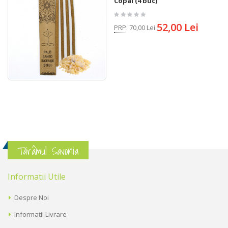
Copal (4 buc)
52,00 Lei
PRP
:
70,00 Lei
Tărâmul Savonia
Informatii Utile
Despre Noi
Informatii Livrare