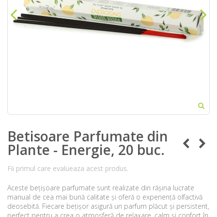
Betisoare Parfumate din
Plante - Energie, 20 buc.
Fii primul care evalueaza acest produs.
Aceste bețișoare parfumate sunt realizate din rășina lucrate
manual de cea mai bună calitate și oferă o experiență olfactivă
deosebită. Fiecare bețișor asigură un parfum plăcut și persistent,
perfect pentru a crea o atmosferă de relaxare, calm și confort în