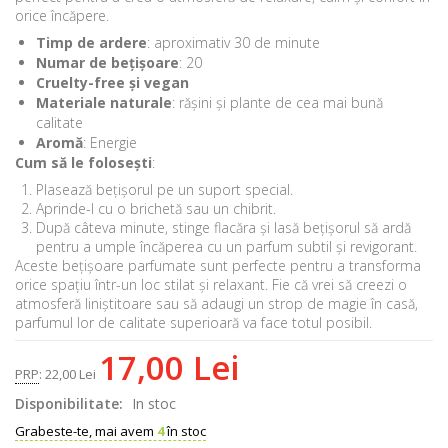
orice încăpere.
Timp de ardere
: aproximativ 30 de minute
Numar de bețișoare
: 20
Cruelty-free și vegan
Materiale naturale
: rășini și plante de cea mai bună
calitate
Aromă
: Energie
Cum să le folosești
:
Plasează bețișorul pe un suport special.
Aprinde-l cu o brichetă sau un chibrit.
După câteva minute, stinge flacăra și lasă bețișorul să ardă
pentru a umple încăperea cu un parfum subtil și revigorant.
Aceste bețișoare parfumate sunt perfecte pentru a transforma
orice spațiu într-un loc stilat și relaxant. Fie că vrei să creezi o
atmosferă liniștitoare sau să adaugi un strop de magie în casă,
parfumul lor de calitate superioară va face totul posibil.
17,00 Lei
PRP
:
22,00 Lei
Disponibilitate:
In stoc
Grabeste-te, mai avem
4
în stoc