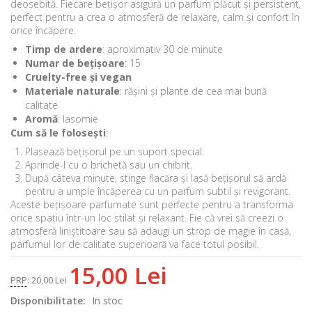
deosebită. Fiecare bețișor asigură un parfum plăcut și persistent,
perfect pentru a crea o atmosferă de relaxare, calm și confort în
orice încăpere.
Timp de ardere
: aproximativ 30 de minute
Numar de bețișoare
: 15
Cruelty-free și vegan
Materiale naturale
: rășini și plante de cea mai bună
calitate
Aromă
: Iasomie
Cum să le folosești
:
Plasează bețișorul pe un suport special.
Aprinde-l cu o brichetă sau un chibrit.
După câteva minute, stinge flacăra și lasă bețișorul să ardă
pentru a umple încăperea cu un parfum subtil și revigorant.
Aceste bețișoare parfumate sunt perfecte pentru a transforma
orice spațiu într-un loc stilat și relaxant. Fie că vrei să creezi o
atmosferă liniștitoare sau să adaugi un strop de magie în casă,
parfumul lor de calitate superioară va face totul posibil.
15,00 Lei
PRP
:
20,00 Lei
Disponibilitate:
In stoc