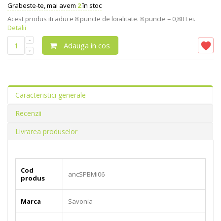
Grabeste-te, mai avem
2
în stoc
Acest produs iti aduce
8
puncte de loialitate.
8 puncte = 0,80 Lei.
Detalii
Adauga in cos
Caracteristici generale
Recenzii
Livrarea produselor
Cod
ancSPBMi06
produs
Marca
Savonia