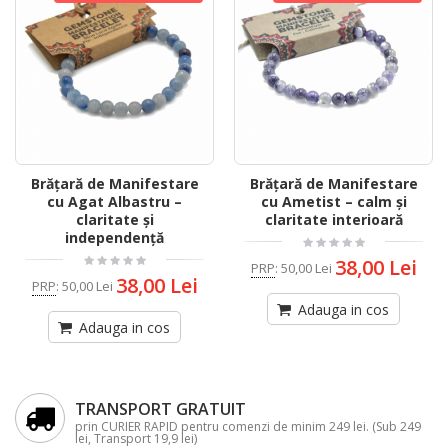
Brățară de Manifestare
Brățară de Manifestare
cu Agat Albastru –
cu Ametist – calm și
claritate și
claritate interioară
independență
38,00 Lei
PRP
:
50,00 Lei
38,00 Lei
PRP
:
50,00 Lei
Adauga in cos
Adauga in cos
TRANSPORT GRATUIT
prin CURIER RAPID pentru comenzi de minim 249 lei. (Sub 249
lei, Transport 19,9 lei)