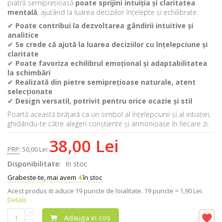
piatră semiprețioasă
poate sprijini intuiția și claritatea
mentală
, ajutând la luarea deciziilor înțelepte și echilibrate.
✔
Poate contribui la dezvoltarea gândirii intuitive și
analitice
✔
Se crede că ajută la luarea deciziilor cu înțelepciune și
claritate
✔
Poate favoriza echilibrul emoțional și adaptabilitatea
la schimbări
✔
Realizată din pietre semiprețioase naturale, atent
selecționate
✔
Design versatil, potrivit pentru orice ocazie și stil
Poartă această brățară ca un simbol al înțelepciunii și al intuiției,
ghidându-te către alegeri conștiente și armonioase în fiecare zi.
38,00 Lei
PRP
:
50,00 Lei
Disponibilitate:
In stoc
Grabeste-te, mai avem
4
în stoc
Acest produs iti aduce
19
puncte de loialitate.
19 puncte = 1,90 Lei.
Detalii
Adauga in cos