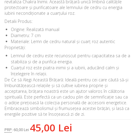
revitaliza Chakra Inimii. Această brățară unică îmbină calitățile
protectoare și purificatoare ale lemnului de cedru cu energia
iubirii necondiționate a cuarțului roz.
Detalii Produs:
Origine: Realizată manual
Diametru: 7 cm
Materiale: Lemn de cedru natural și cuarț roz autentic
Proprietăți:
Lemnul de cedru este recunoscut pentru capacitatea sa de a
stabiliza și de a purifica energia.
Cuarțul roz este piatra inimii și a iubirii, aducând calm și
înțelegere în relații.
De Ce să Alegi Această Brățară: Ideală pentru cei care căută să-și
îmbunătățească relațiile și să cultive iubirea proprie și
acceptarea, brățara noastră este un ajutor valoros în călătoria
spirituală. Este perfectă ca un cadou plin de semnificație sau ca
o adiție prețioasă la colecția personală de accesorii energetice.
Embracează simbolismul și frumusețea acestei brățări, și lasă ca
energiile pozitive să te însoțească zi de zi.
45,00 Lei
PRP
:
60,00 Lei