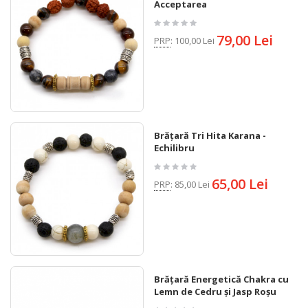
Acceptarea
79,00 Lei
PRP
:
100,00 Lei
Brățară Tri Hita Karana -
Echilibru
65,00 Lei
PRP
:
85,00 Lei
Brățară Energetică Chakra cu
Lemn de Cedru și Jasp Roșu