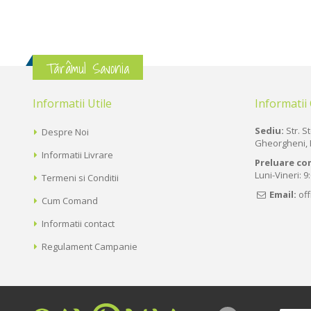
Tărâmul Savonia
Informatii Utile
Informatii
Sediu:
Str. St
Despre Noi
Gheorgheni, 
Informatii Livrare
Preluare co
Luni-Vineri: 9
Termeni si Conditii
Email:
of
Cum Comand
Informatii contact
Regulament Campanie