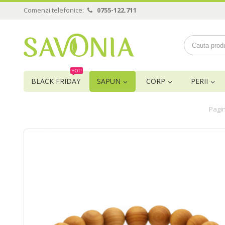
Comenzi telefonice:
0755-122.711
HOT!
BLACK FRIDAY
SAPUN
CORP
PERII
Pagin