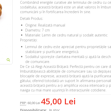
Combinând energiile curative ale lemnului de cedru cu ce
sodalitului, această brățară este un aliat valoros în îmbun
comunicării și în fortificarea încrederii în sine.
Detalii Produs:
Origine: Realizată manual
Diametru: 7 cm
Materiale: Lemn de cedru natural și sodalit autentic
Proprietăți:
Lemnul de cedru este apreciat pentru proprietățile sa
stabilizare și purificare energetică.
Sodalitul sporește claritatea mentală și ajută la desch
de comunicare.
De Ce să Alegi Această Brățară: Perfectă pentru cei care d
îmbunătățească abilitățile de comunicare sau să depășe
blocajele de expresie, această brățară ajută la purificarea
gâtului, oferind totodată un suport în afirmarea personalit
această brățară pentru a-ți amplifica vocea interioară și 
naviga cu mai mare ușurință în interacțiunile cotidiene.
45,00 Lei
PRP
:
60,00 Lei
Disponibilitate:
In stoc