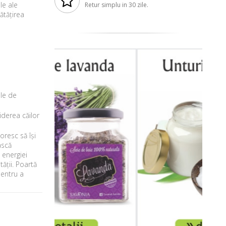
le ale
Retur simplu in 30 zile.
ătățirea
le de
iderea căilor
oresc să își
ască
 energiei
ății. Poartă
pentru a