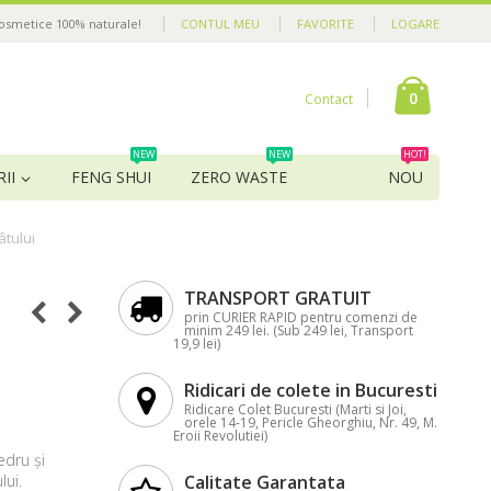
cosmetice 100% naturale!
CONTUL MEU
FAVORITE
LOGARE
0
Contact
NEW
NEW
HOT!
II
FENG SHUI
ZERO WASTE
NOU
âtului
TRANSPORT GRATUIT
prin CURIER RAPID pentru comenzi de
minim 249 lei. (Sub 249 lei, Transport
19,9 lei)
Ridicari de colete in Bucuresti
Ridicare Colet Bucuresti (Marti si Joi,
orele 14-19, Pericle Gheorghiu, Nr. 49, M.
Eroii Revolutiei)
edru și
lui.
Calitate Garantata