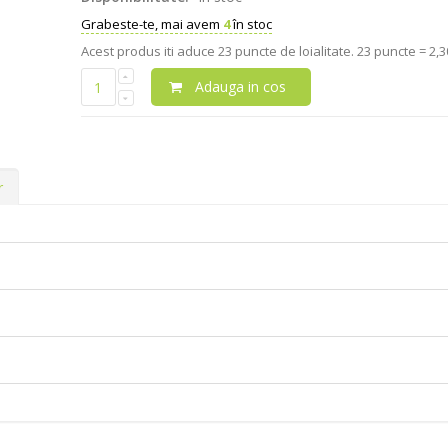
Grabeste-te, mai avem
4
în stoc
Acest produs iti aduce
23
puncte de loialitate.
23 puncte = 2,30
Adauga in cos
r