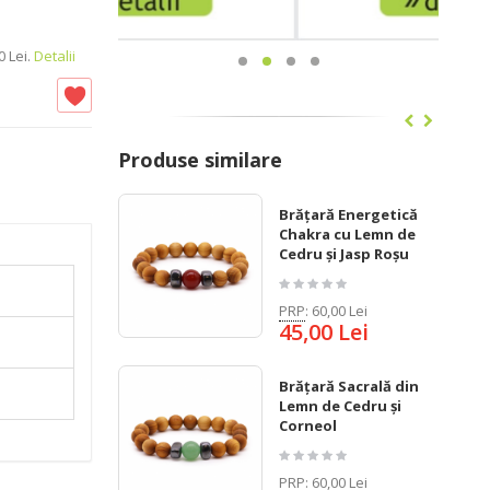
 Lei.
Detalii
Produse similare
Brățară Energetică
Chakra cu Lemn de
Cedru și Jasp Roșu
PRP
:
60,00 Lei
45,00 Lei
Brățară Sacrală din
Lemn de Cedru și
Corneol
PRP
:
60,00 Lei