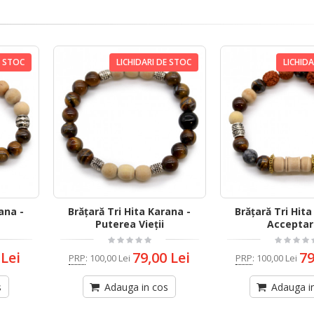
E STOC
LICHIDARI DE STOC
LICHID
ana -
Brățară Tri Hita Karana -
Brățară Tri Hita
Puterea Vieții
Accepta
 Lei
79,00 Lei
79
PRP
:
100,00 Lei
PRP
:
100,00 Lei
s
Adauga in cos
Adauga i