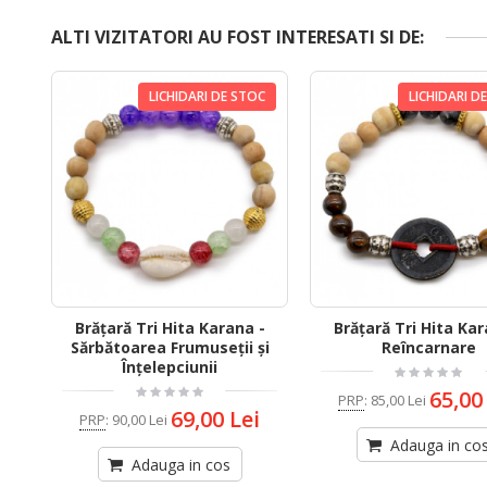
ALTI VIZITATORI AU FOST INTERESATI SI DE:
LICHIDARI DE STOC
LICHIDARI D
Brățară Tri Hita Karana -
Brățară Tri Hita Kar
Sărbătoarea Frumuseții și
Reîncarnare
Înțelepciunii
65,00
PRP
:
85,00 Lei
69,00 Lei
PRP
:
90,00 Lei
Adauga in co
Adauga in cos