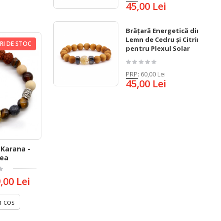
45,00 Lei
Brățară Energetică din
Lemn de Cedru și Citrin
ARI DE STOC
pentru Plexul Solar
PRP
:
60,00 Lei
45,00 Lei
 Karana -
rea
,00 Lei
n cos