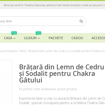
Bine ați venit în Tărâmul Savonia, atelierul din inima munților unde producem 
NEW
NEW
CASA
ULEIURI
PACHETE
CADOU
ACCESOR
/
/
a principala
NOU
Brățară din Lemn de Cedru și Sodalit pentru Chakra G
Brățară din Lemn de Cedru
și Sodalit pentru Chakra
Gâtului
Fii primul care evalueaza acest produs.
Exprimă-te liber și clar cu această Brățară din Lemn de C
Sodalit, special concepută pentru a echilibra Chakra Gâtu