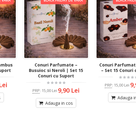
E VARA
BLACK FRIDAY DE VARA
BLACK FRID
Bambus
Conuri Parfumate –
Conuri Parfumat
Suport
Busuioc si Neroli | Set 15
– Set 15 Conuri 
Conuri cu Suport
Lei
9,
PRP
:
15,00 Lei
9,90 Lei
PRP
:
15,00 Lei
s
Adauga i
Adauga in cos