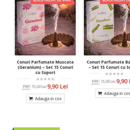
BLACK FRIDAY DE VARA
BLACK FRIDAY D
Conuri Parfumate Muscata
Conuri Parfumate 
(Geranium) – Set 15 Conuri
– Set 15 Conuri cu 
cu Suport
9,90 
PRP
:
15,00 Lei
9,90 Lei
PRP
:
15,00 Lei
Adauga in co
Adauga in cos