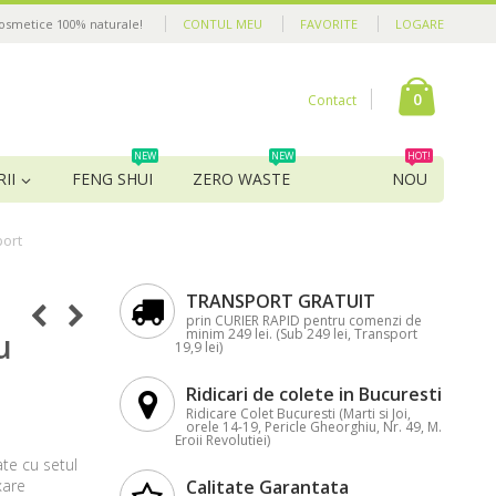
cosmetice 100% naturale!
CONTUL MEU
FAVORITE
LOGARE
0
Contact
NEW
NEW
HOT!
II
FENG SHUI
ZERO WASTE
NOU
port
TRANSPORT GRATUIT
prin CURIER RAPID pentru comenzi de
minim 249 lei. (Sub 249 lei, Transport
u
19,9 lei)
Ridicari de colete in Bucuresti
Ridicare Colet Bucuresti (Marti si Joi,
orele 14-19, Pericle Gheorghiu, Nr. 49, M.
Eroii Revolutiei)
ate cu setul
xare
Calitate Garantata