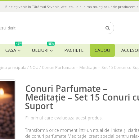
Bine ați venit în Tărâmul Savonia, atelierul din inima munților unde producem 
NEW
NEW
CASA
ULEIURI
PACHETE
CADOU
ACCESOR
/
/
ina principala
NOU
Conuri Parfumate – Meditație – Set 15 Conuri cu Su
Conuri Parfumate –
Meditație – Set 15 Conuri c
Suport
Fii primul care evalueaza acest produs.
Transformă orice moment într-un ritual de liniște și clarit
de conuri parfumate Meditație, creat special pentru rela