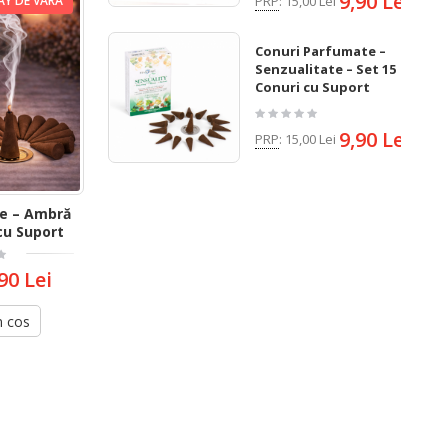
9,90 Lei
AY DE VARA
PRP
:
15,00 Lei
Conuri Parfumate –
Senzualitate – Set 15
Conuri cu Suport
9,90 Lei
PRP
:
15,00 Lei
e – Ambră
cu Suport
90 Lei
n cos