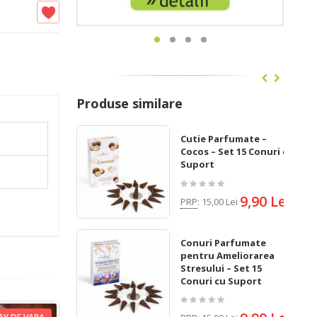
Produse similare
Cutie Parfumate –
Cocos – Set 15 Conuri cu
Suport
9,90 Lei
PRP
:
15,00 Lei
Conuri Parfumate
pentru Ameliorarea
Stresului – Set 15
Conuri cu Suport