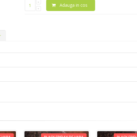
Adauga in cos
r