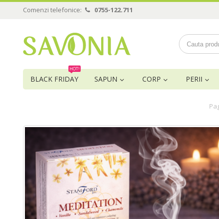
Comenzi telefonice:
0755-122.711
HOT!
BLACK FRIDAY
SAPUN
CORP
PERII
Pag