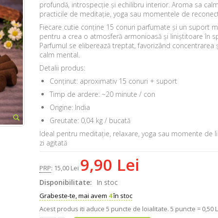
profundă, introspecție și echilibru interior. Aroma sa cal
practicile de meditație, yoga sau momentele de reconect
Fiecare cutie conține 15 conuri parfumate și un suport me
pentru a crea o atmosferă armonioasă și liniștitoare în sp
Parfumul se eliberează treptat, favorizând concentrarea 
calm mental.
Detalii produs:
Conținut: aproximativ 15 conuri + suport
Timp de ardere: ~20 minute / con
Origine: India
Greutate: 0,04 kg / bucată
Ideal pentru meditație, relaxare, yoga sau momente de l
zi agitată
9,90 Lei
PRP
:
15,00 Lei
Disponibilitate:
In stoc
Grabeste-te, mai avem
4
în stoc
Acest produs iti aduce
5
puncte de loialitate.
5 puncte = 0,50 L