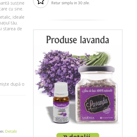
mantă susține
Retur simplu in 30 zile.
are cu sine.
talic, ideale
ațiul tău.
și starea de
iniște după o
ei.
Detalii