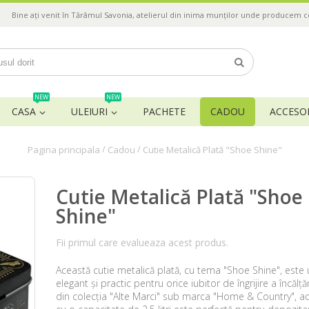
Bine ați venit în Tărâmul Savonia, atelierul din inima munților unde producem 
NEW
NEW
CASA
ULEIURI
PACHETE
CADOU
ACCESOR
/
/
Pagina principala
Cadou
Cutie Metalică Plată "Shoe Shine"
Cutie Metalică Plată "Shoe
Shine"
Fii primul care evalueaza acest produs.
Această cutie metalică plată, cu tema "Shoe Shine", este
elegant și practic pentru orice iubitor de îngrijire a încălț
din colecția "Alte Marci" sub marca "Home & Country", ac