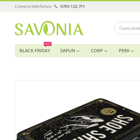
Comenzi telefonice:
0755-122.711
HOT!
BLACK FRIDAY
SAPUN
CORP
PERII