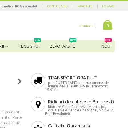
cosmetice 100% naturale!
CONTUL MEU
FAVORITE
LOGARE
0
Contact
NEW
NEW
HOT!
II
FENG SHUI
ZERO WASTE
NOU
TRANSPORT GRATUIT
prin CURIER RAPID pentru comenzi de
minim 249 lei. (Sub 249 lei, Transport
19,9 lei)
Ridicari de colete in Bucuresti
Ridicare Colet Bucuresti (Marti si Joi,
orele 14-19, Pericle Gheorghiu, Nr. 49, M.
 un accesoriu
Eroii Revolutiei)
ămintei. Parte
eastă cutie
Calitate Garantata