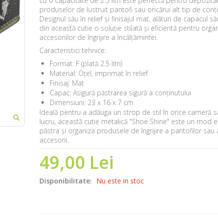
cu o capacitate de 2.5 litri este perfectă pentru depozita
produselor de lustruit pantofi sau oricărui alt tip de conți
Designul său în relief și finisajul mat, alături de capacul să
din această cutie o soluție stilată și eficientă pentru orga
accesoriilor de îngrijire a încălțămintei.
Caracteristici tehnice:
Format:
F (plată 2.5 litri)
Material:
Oțel, imprimat în relief
Finisaj:
Mat
Capac:
Asigură păstrarea sigură a conținutului
Dimensiuni:
23 x 16 x 7 cm
Ideală pentru a adăuga un strop de stil în orice cameră 
lucru, această cutie metalică "Shoe Shine" este un mod e
păstra și organiza produsele de îngrijire a pantofilor sau 
accesorii.
49,00 Lei
Disponibilitate:
Nu este in stoc