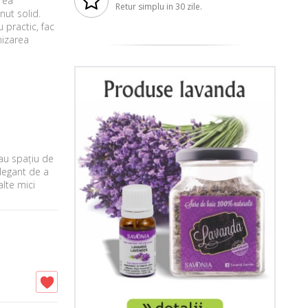
rea
Retur simplu in 30 zile.
nut solid.
u practic, fac
nizarea
sau spațiu de
legant de a
alte mici