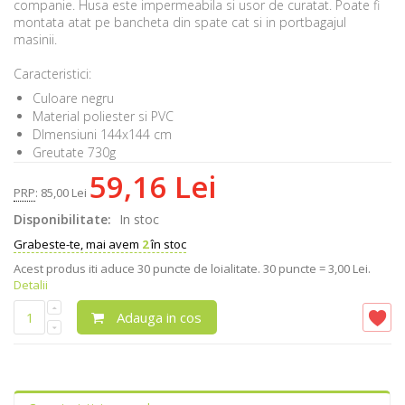
companie. Husa este impermeabila si usor de curatat. Poate fi
montata atat pe bancheta din spate cat si in portbagajul
masinii.
Caracteristici:
Culoare negru
Material poliester si PVC
DImensiuni 144x144 cm
Greutate 730g
59,16 Lei
PRP
:
85,00 Lei
Disponibilitate:
In stoc
Grabeste-te, mai avem
2
în stoc
Acest produs iti aduce
30
puncte de loialitate.
30 puncte = 3,00 Lei.
Detalii
Adauga in cos