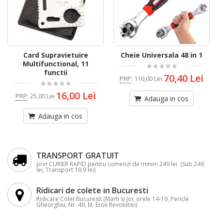
Card Supravietuire
Cheie Universala 48 in 1
Multifunctional, 11
functii
70,40 Lei
PRP
:
110,00 Lei
16,00 Lei
PRP
:
25,00 Lei
Adauga in cos
Adauga in cos
TRANSPORT GRATUIT
prin CURIER RAPID pentru comenzi de minim 249 lei. (Sub 249
lei, Transport 19,9 lei)
Ridicari de colete in Bucuresti
Ridicare Colet Bucuresti (Marti si Joi, orele 14-19, Pericle
Gheorghiu, Nr. 49, M. Eroii Revolutiei)