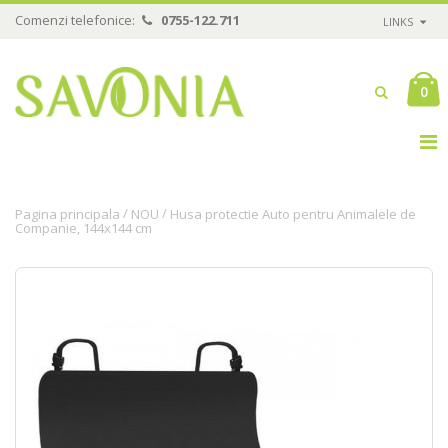
Comenzi telefonice:
0755-122.711
LINKS
0
/
/
Pagina principala
NOU
Husa protectie Auto pentru Animalele de
Companie, 144x144 cm