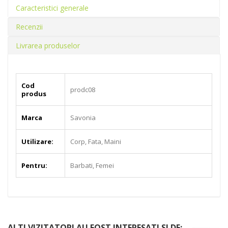
Caracteristici generale
Recenzii
Livrarea produselor
Cod
prodc08
produs
Marca
Savonia
Utilizare:
Corp, Fata, Maini
Pentru:
Barbati, Femei
ALTI VIZITATORI AU FOST INTERESATI SI DE: