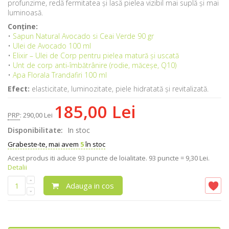
profunzime, redă fermitatea și lasă pielea vizibil mai suplă și mai
luminoasă.
Conține:
•
Sapun Natural Avocado si Ceai Verde 90 gr
•
Ulei de Avocado 100 ml
•
Elixir – Ulei de Corp pentru pielea matură și uscată
•
Unt de corp anti-îmbătrânire (rodie, măceșe, Q10)
•
Apa Florala Trandafiri 100 ml
Efect:
elasticitate, luminozitate, piele hidratată și revitalizată.
185,00 Lei
PRP
:
290,00 Lei
Disponibilitate:
In stoc
Grabeste-te, mai avem
5
în stoc
Acest produs iti aduce
93
puncte de loialitate.
93 puncte = 9,30 Lei.
Detalii
Adauga in cos