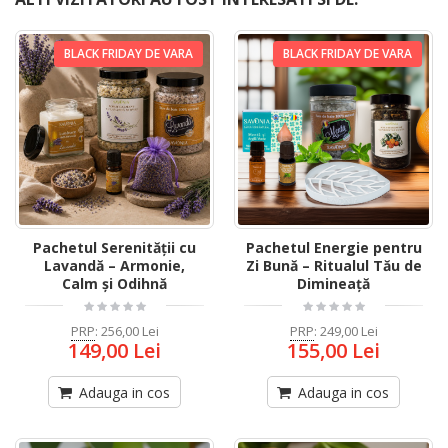
BLACK FRIDAY DE VARA
BLACK FRIDAY DE VARA
Pachetul Serenității cu
Pachetul Energie pentru
Lavandă – Armonie,
Zi Bună – Ritualul Tău de
Calm și Odihnă
Dimineață
PRP
:
256,00 Lei
PRP
:
249,00 Lei
149,00 Lei
155,00 Lei
Adauga in cos
Adauga in cos