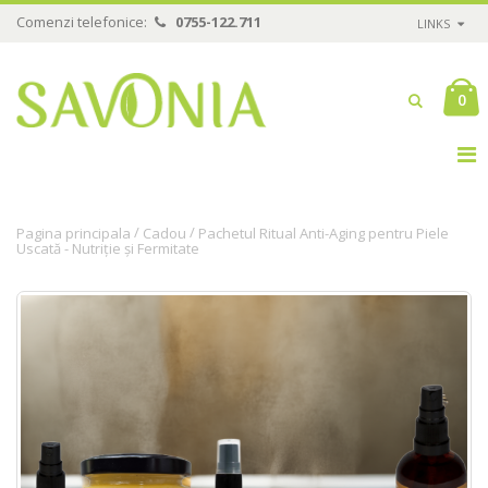
Comenzi telefonice:
0755-122.711
LINKS
0
/
/
Pagina principala
Cadou
Pachetul Ritual Anti-Aging pentru Piele
Uscată - Nutriție și Fermitate