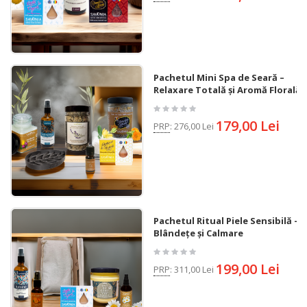
Pachetul Mini Spa de Seară –
Relaxare Totală și Aromă Florală
179,00 Lei
PRP
:
276,00 Lei
Pachetul Ritual Piele Sensibilă –
Blândețe și Calmare
199,00 Lei
PRP
:
311,00 Lei