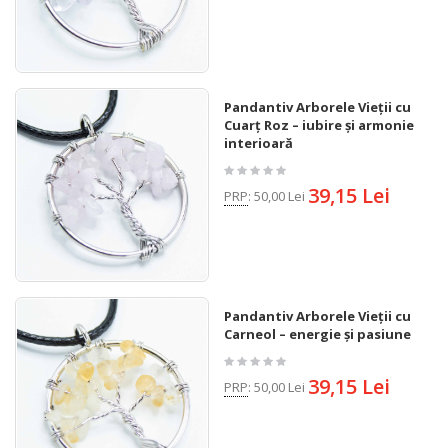
Pandantiv Arborele Vieții cu
Cuarț Roz – iubire și armonie
interioară
39,15 Lei
PRP
:
50,00 Lei
Pandantiv Arborele Vieții cu
Carneol – energie și pasiune
39,15 Lei
PRP
:
50,00 Lei