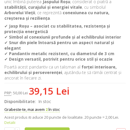
unic îmbină puterea
Jaspului Roșu
, considerat o piatră a
stabilității, curajului și energiei vitale
, cu simbolul
Arborelui Vieții
, ce reprezintă
conexiunea cu natura,
creșterea și reziliența
.
✔
Jasp Roșu – asociat cu stabilitatea, rezistența și
protecția energetică
✔
Simbol al conexiunii profunde și al echilibrului interior
✔
Snur din piele întoarsă pentru un aspect natural și
elegant
✔
Pandantiv metalic rezistent, cu diametrul de 3 cm
✔
Design versatil, potrivit pentru orice stil și ocazie
Poartă acest pandantiv ca un talisman al
forței interioare,
echilibrului și perseverenței
, ajutându-te să rămâi centrat și
ancorat în fiecare zi.
39,15 Lei
PRP
:
50,00 Lei
Disponibilitate:
In stoc
Grabeste-te, mai avem
2
în stoc
Acest produs iti aduce
20
puncte de loialitate.
20 puncte = 2,00 Lei.
Detalii