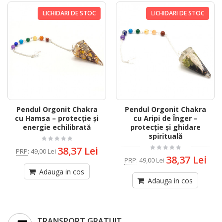
LICHIDARI DE STOC
LICHIDARI DE STOC
Pendul Orgonit Chakra
Pendul Orgonit Chakra
cu Hamsa – protecție și
cu Aripi de Înger –
energie echilibrată
protecție și ghidare
spirituală
38,37 Lei
PRP
:
49,00 Lei
38,37 Lei
PRP
:
49,00 Lei
Adauga in cos
Adauga in cos
TRANSPORT GRATUIT