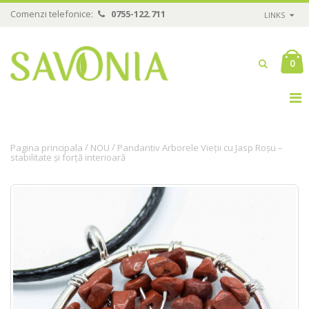
Comenzi telefonice:
0755-122.711
LINKS
0
/
/
Pagina principala
NOU
Pandantiv Arborele Vieții cu Jasp Roșu –
stabilitate și forță interioară