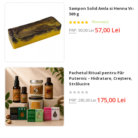
Sampon Solid Amla si Henna Vrac
500 g
7
Review(s)
57,00 Lei
PRP
:
90,00 Lei
Pachetul Ritual pentru Păr
Puternic – Hidratare, Creștere,
Strălucire
175,00 Lei
PRP
:
285,00 Lei