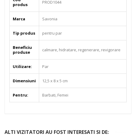
PROD1044
produs
Marca
Savonia
Tip produs
pentru par
Beneficiu
calmare, hidratare, regenerare, revigorare
produse
Utilizare:
Par
Dimensiuni
12,5 x 8 x 5 cm
Pentru:
Barbati, Femei
ALTI VIZITATORI AU FOST INTERESATI SI DE: