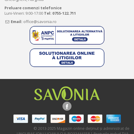
Preluare comenzi telefonice
Luni-Vineri: 9:00-17:00
Tel:
0755-122.711
Email:
office@savonia.ro
© 2013-2025 Magazin online deţinut şi administrat de
UNGURAS ION LUCIAN II CUI: RO33444158 | Preturile includ TVA.