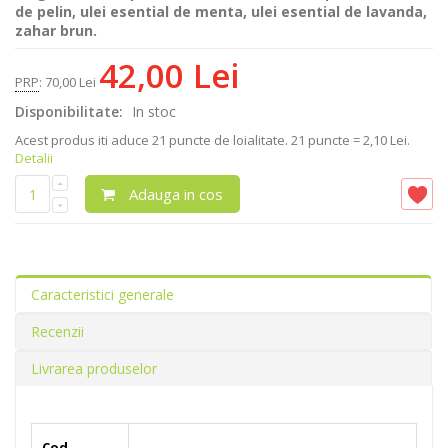
de pelin, ulei esential de menta, ulei esential de lavanda,
zahar brun.
42,00 Lei
PRP
:
70,00 Lei
Disponibilitate:
In stoc
Acest produs iti aduce
21
puncte de loialitate.
21 puncte = 2,10 Lei.
Detalii
Adauga in cos
Caracteristici generale
Recenzii
Livrarea produselor
Cod