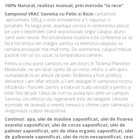
100% Natural, realizat manual, prin metoda "la rece"
Samponul VRAC Savonia cu Pelin si Ricin
cantareste
aproximativ 500 g si este echivalentul a 5 sapunuri si
jumatate. Pe langa pret, avantajul consta in sentimentul placut
pe care il deprindeti cand va portionati singur calupul, atunci
cand aveti nevoie. Recomandarea noastra este ca felierea sa se
faca tot timpul din margini, pentru ca interiorul calupului sa
ramana proaspat mai mult timp. De asemenea, calupul trebuie
pastrat intr-un loc uscat, la temperatura camerei.
Pentru a crea acest șampon, ne-am întors în Tărâmul Plantelor
Medicinale, ne-am lăsat ispitiți de un miros intens și am ajuns
numaidecât la un arbust de pelin. Întâlnirea a fost prolifică,
deoarece i-am aflat virtuțile și l-am adăugat în șamponul nostru
infuzându-i frunzele, pentru a trata un scalp sensibil și pentru a
întări firul de păr. Uleiul de ricin nu putea lipsi dintr-un șampon
Savonia, căci efectul său regenerant este de neegalat. Uleiurile
esențiale de lavandă și mentă creează o chimie care calmează și
revigorează scalpul deopotrivă.
Continut:
apa, ulei de masline saponificat, ulei de floarea
soarelui saponificat, ulei de cocos saponificat, ulei de
palmier saponificat, unt de shea organic saponificat, ulei
de galbenele saponificat, ulei de ricin nesaponificat, ceai