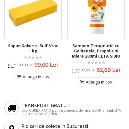
Sapun Salvie si Sulf Vrac
Sampon Terapeutic cu
1 kg
Galbenele, Propolis si
Miere 200ml CETA SIBIU
99,00 Lei
PRP
:
180,00 Lei
32,60 Lei
PRP
:
37,00 Lei
Adauga in cos
Adauga in cos
TRANSPORT GRATUIT
prin CURIER RAPID pentru comenzi de minim 249 lei. (Sub 249
lei, Transport 19,9 lei)
Ridicari de colete in Bucuresti