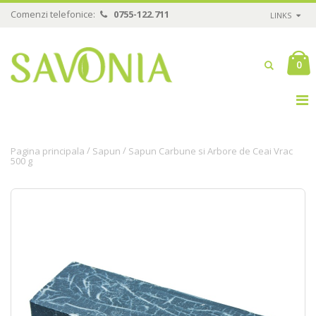
Comenzi telefonice:
0755-122.711
LINKS
0
/
/
Pagina principala
Sapun
Sapun Carbune si Arbore de Ceai Vrac
500 g