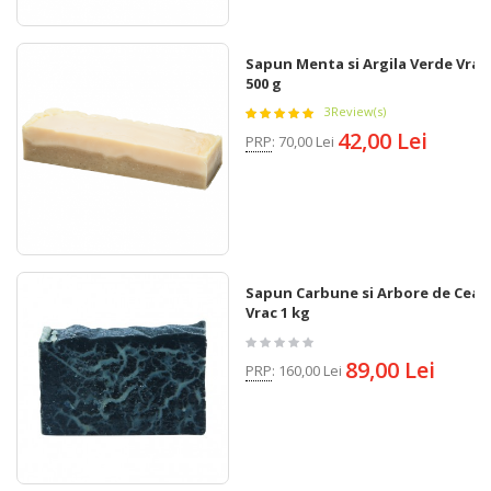
Sapun Menta si Argila Verde Vrac
500 g
3
Review(s)
42,00 Lei
PRP
:
70,00 Lei
Sapun Carbune si Arbore de Ceai
Vrac 1 kg
89,00 Lei
PRP
:
160,00 Lei