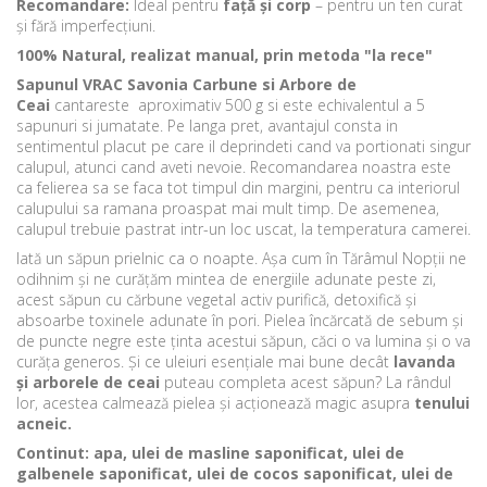
Recomandare:
Ideal pentru
față și corp
– pentru un ten curat
și fără imperfecțiuni.
100% Natural, realizat manual, prin metoda "la rece"
Sapunul VRAC Savonia Carbune si Arbore de
Ceai
cantareste aproximativ 500 g si este echivalentul a 5
sapunuri si jumatate. Pe langa pret, avantajul consta in
sentimentul placut pe care il deprindeti cand va portionati singur
calupul, atunci cand aveti nevoie. Recomandarea noastra este
ca felierea sa se faca tot timpul din margini, pentru ca interiorul
calupului sa ramana proaspat mai mult timp. De asemenea,
calupul trebuie pastrat intr-un loc uscat, la temperatura camerei.
Iată un săpun prielnic ca o noapte. Așa cum în Tărâmul Nopții ne
odihnim și ne curățăm mintea de energiile adunate peste zi,
acest săpun cu cărbune vegetal activ purifică, detoxifică și
absoarbe toxinele adunate în pori. Pielea încărcată de sebum și
de puncte negre este ținta acestui săpun, căci o va lumina și o va
curăța generos. Și ce uleiuri esențiale mai bune decât
lavanda
și arborele de ceai
puteau completa acest săpun? La rândul
lor, acestea calmează pielea și acționează magic asupra
tenului
acneic.
Continut:
apa, ulei de masline saponificat, ulei de
galbenele saponificat, ulei de cocos saponificat, ulei de