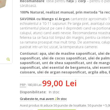
Recomandare
: Ideal pentru
față
și
corp
– pentru o piel
sănătoasă.
100% Natural, realizat manual, prin metoda "la re
SAVONIA cu Mango si Argan
cantareste aproximativ 1 
echivalentul a 10-11 sapunuri. Pe langa pret, avantajul co
sentimentul placut pe care il deprindeti cand va portionat
calupul, atunci cand aveti nevoie. Recomandarea noastra
felierea sa se faca tot timpul din margini, pentru ca interi
sa ramana proaspat mai mult timp. De asemenea, calupu
pastrat intr-un loc uscat, la temperatura camerei.
Contiunut: apa, ulei de masline saponificat, ulei d
saponificat, ulei de cocos saponificat, ulei de palm
saponificat, unt de shea saponificat, unt de mang
saponificat, ulei esential de bergamota, ulei esent
cuisoare, ulei de argan nesaponificat, argila alba, 
99,00 Lei
PRP
:
180,00 Lei
Disponibilitate:
In stoc
Grabeste-te, mai avem
2
în stoc
Acest produs iti aduce
50
puncte de loialitate.
50 puncte = 5,00