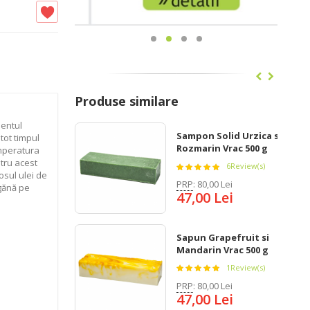
Produse similare
mentul
Sampon Solid Urzica si
tot timpul
Rozmarin Vrac 500 g
emperatura
ntru acest
6
Review(s)
iosul ulei de
PRP
:
80,00 Lei
gănă pe
47,00 Lei
Sapun Grapefruit si
Mandarin Vrac 500 g
1
Review(s)
PRP
:
80,00 Lei
47,00 Lei