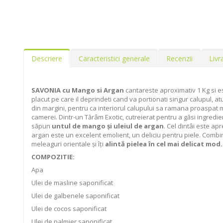
Descriere
Caracteristici generale
Recenzii
Livr
SAVONIA cu Mango si Argan
cantareste aproximativ 1 Kg si es
placut pe care il deprindeti cand va portionati singur calupul, 
din margini, pentru ca interiorul calupului sa ramana proaspat m
camerei. Dintr-un Tărâm Exotic, cutreierat pentru a găsi ingredi
săpun
untul de mango și uleiul de argan
. Cel dintâi este apr
argan este un excelent emolient, un deliciu pentru piele. Comb
meleaguri orientale și îți
alintă pielea în cel mai delicat mod.
COMPOZITIE:
Apa
Ulei de masline saponificat
Ulei de galbenele saponificat
Ulei de cocos saponificat
Ulei de palmier saponificat