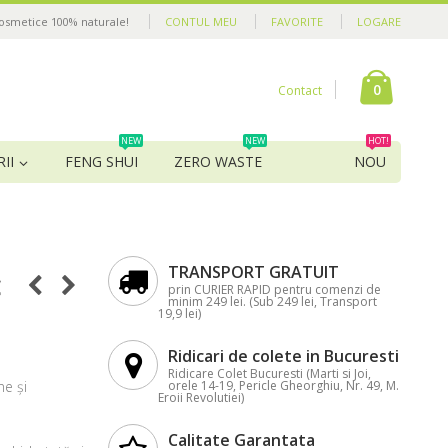
cosmetice 100% naturale!
CONTUL MEU
FAVORITE
LOGARE
0
Contact
NEW
NEW
HOT!
II
FENG SHUI
ZERO WASTE
NOU
TRANSPORT GRATUIT
c
prin CURIER RAPID pentru comenzi de
minim 249 lei. (Sub 249 lei, Transport
19,9 lei)
Ridicari de colete in Bucuresti
Ridicare Colet Bucuresti (Marti si Joi,
ne și
orele 14-19, Pericle Gheorghiu, Nr. 49, M.
Eroii Revolutiei)
Calitate Garantata