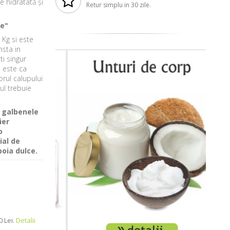
e hidratată și
Retur simplu in 30 zile.
ce"
Kg si este
nsta in
i singur
 este ca
orul calupului
l trebuie
e galbenele
ier
o
ial de
boia dulce.
 Lei.
Detalii