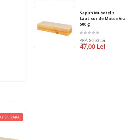
Sapun Musetel si
Laptisor de Matca Vrac
500 g
PRP
:
80,00 Lei
47,00 Lei
AY DE VARA