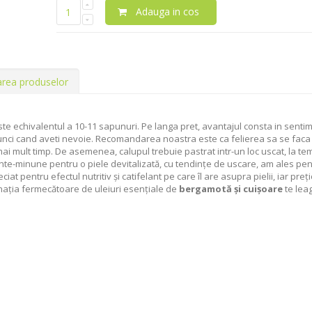
Adauga in cos
area produselor
te echivalentul a 10-11 sapunuri. Pe langa pret, avantajul consta in senti
atunci cand aveti nevoie. Recomandarea noastra este ca felierea sa se faca 
ai mult timp. De asemenea, calupul trebuie pastrat intr-un loc uscat, la t
ente-minune pentru o piele devitalizată, cu tendințe de uscare, am ales pe
eciat pentru efectul nutritiv și catifelant pe care îl are asupra pielii, iar preț
inația fermecătoare de uleiuri esențiale de
bergamotă și cuișoare
te lea