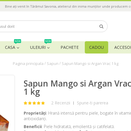
Bine ați venit în Tărâmul Savonia, atelierul din inima munților unde producem 
NEW
NEW
CASA
ULEIURI
PACHETE
CADOU
ACCESOR
/
/
Pagina principala
Sapun
Sapun Mango si Argan Vrac 1 kg
Sapun Mango si Argan Vra
1 kg
2 Recenzii
Spune-ti parerea
|
Proprietăți
: Hrană intensă pentru piele, bogate în vitami
antioxidanți.
Beneficii
: Piele hidratată, emolientă și catifelată.