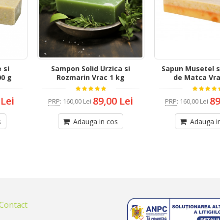
 si
Sampon Solid Urzica si
Sapun Musetel s
00 g
Rozmarin Vrac 1 kg
de Matca Vra
 Lei
89,00 Lei
89
PRP
:
160,00 Lei
PRP
:
160,00 Lei
s
Adauga in cos
Adauga i
 Contact