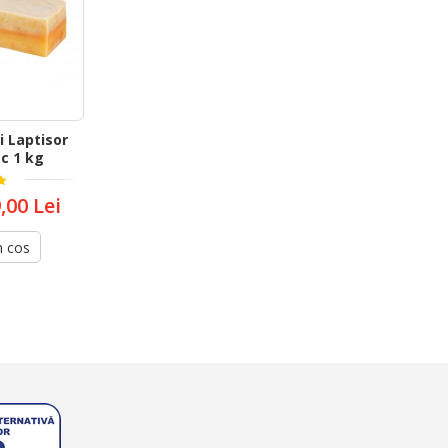
i Laptisor
c 1 kg
,00 Lei
n cos