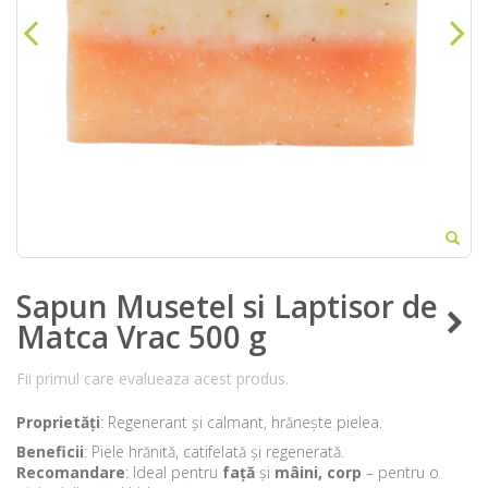
Sapun Musetel si Laptisor de
Matca Vrac 500 g
Fii primul care evalueaza acest produs.
Proprietăți
: Regenerant și calmant, hrănește pielea.
Beneficii
: Piele hrănită, catifelată și regenerată.
Recomandare
: Ideal pentru
față
și
mâini, corp
– pentru o