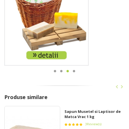
Produse similare
Sapun Musetel si Laptisor de
Matca Vrac 1 kg
3
Review(s)