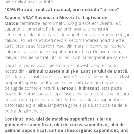
piele delicată și hidratată.
100% Natural, realizat manual, prin metoda "la rece"
Sapunul VRAC Savonia cu Musetel si Laptisor de
Matca
cantareste aproximativ 500 g si este echivalentul a 5
sapunuri si jumatate. Pe langa pret, avantajul consta in
sentimentul placut pe care il deprindeti cand va portionati singur
calupul, atunci cand aveti nevoie. Recomandarea noastra este
ca felierea sa se faca tot timpul din margini, pentru ca interiorul
calupului sa ramana proaspat mai mult timp. De asemenea,
calupul trebuie pastrat intr-un loc uscat, la temperatura camerei.
Dacă ți-ar putea vorbi, pielea ta ți-ar povesti despre săpunul
nostru din
Tărâmul Mușețelului și-al Lăptișorului de Matcă
.
Zău! Rețeta iscusită care sălășluiește în acest săpun delicat a fost
preparată special pentru pielea sensibilă, care are nevoie din
belșug de comorile naturii.
Cremos
și
hidratant
, este peste
poate de potrivit pentru copii, însă și pielea matură se va bucura
de catifelarea pe care o oferă. Partea imaculată a săpunului se
datorează argilei albe, iar partea gălbuie și-a luat culoarea de la
pudra de gălbenele.
Continut: apa. ulei de masline saponificat, ulei de
galbenele saponificat, ulei de cocos saponificat, ulei de
palmier saponificat, unt de shea organic saponificat, unt