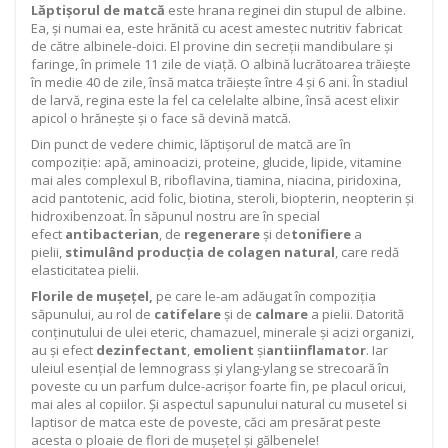
Lăptișorul de matcă
este hrana reginei din stupul de albine.
Ea, și numai ea, este hrănită cu acest amestec nutritiv fabricat
de către albinele-doici. El provine din secreții mandibulare și
faringe, în primele 11 zile de viață. O albină lucrătoarea trăiește
în medie 40 de zile, însă matca trăiește între 4 și 6 ani. În stadiul
de larvă, regina este la fel ca celelalte albine, însă acest elixir
apicol o hrănește și o face să devină matcă.
Din punct de vedere chimic, lăptişorul de matcă are în
compoziţie: apă, aminoacizi, proteine, glucide, lipide, vitamine
mai ales complexul B, riboflavina, tiamina, niacina, piridoxina,
acid pantotenic, acid folic, biotina, steroli, biopterin, neopterin şi
hidroxibenzoat. În săpunul nostru are în special
efect
antibacterian
, de
regenerare
și de
tonifiere
a
pielii,
stimulând producția de colagen natural
, care redă
elasticitatea pielii.
Florile de mușețel,
pe care le-am adăugat în compoziția
săpunului, au rol de
catifelare
și de
calmare
a pielii. Datorită
conținutului de ulei eteric, chamazuel, minerale și acizi organizi,
au și efect
dezinfectant
,
emolient
și
antiinflamator
. Iar
uleiul esențial de lemnograss și ylang-ylang se strecoară în
poveste cu un parfum dulce-acrișor foarte fin, pe placul oricui,
mai ales al copiilor. Și aspectul sapunului natural cu musetel si
laptisor de matca este de poveste, căci am presărat peste
acesta o ploaie de flori de mușețel și gălbenele!