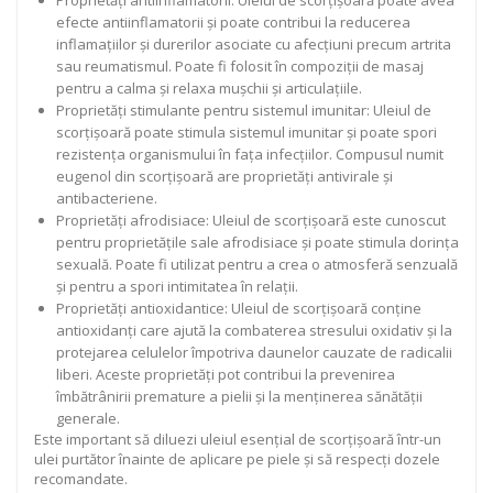
Proprietăți antiinflamatorii: Uleiul de scorțișoară poate avea
efecte antiinflamatorii și poate contribui la reducerea
inflamațiilor și durerilor asociate cu afecțiuni precum artrita
sau reumatismul. Poate fi folosit în compoziții de masaj
pentru a calma și relaxa mușchii și articulațiile.
Proprietăți stimulante pentru sistemul imunitar: Uleiul de
scorțișoară poate stimula sistemul imunitar și poate spori
rezistența organismului în fața infecțiilor. Compusul numit
eugenol din scorțișoară are proprietăți antivirale și
antibacteriene.
Proprietăți afrodisiace: Uleiul de scorțișoară este cunoscut
pentru proprietățile sale afrodisiace și poate stimula dorința
sexuală. Poate fi utilizat pentru a crea o atmosferă senzuală
și pentru a spori intimitatea în relații.
Proprietăți antioxidantice: Uleiul de scorțișoară conține
antioxidanți care ajută la combaterea stresului oxidativ și la
protejarea celulelor împotriva daunelor cauzate de radicalii
liberi. Aceste proprietăți pot contribui la prevenirea
îmbătrânirii premature a pielii și la menținerea sănătății
generale.
Este important să diluezi uleiul esențial de scorțișoară într-un
ulei purtător înainte de aplicare pe piele și să respecți dozele
recomandate.