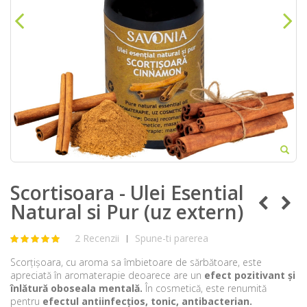
Scortisoara - Ulei Esential
Natural si Pur (uz extern)
2 Recenzii
Spune-ti parerea
|
Scorțișoara, cu aroma sa îmbietoare de sărbătoare, este
apreciată în aromaterapie deoarece are un
efect pozitivant și
înlătură oboseala mentală.
În cosmetică, este renumită
pentru
efectul antiinfecțios, tonic, antibacterian.