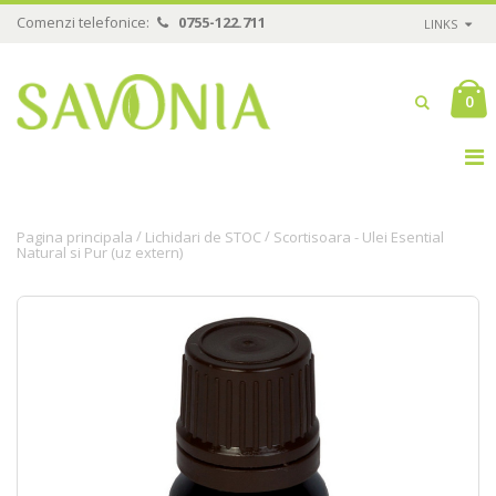
Comenzi telefonice:
0755-122.711
LINKS
0
/
/
Pagina principala
Lichidari de STOC
Scortisoara - Ulei Esential
Natural si Pur (uz extern)