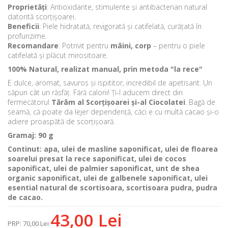
Proprietăți
: Antioxidante, stimulente și antibacterian natural
datorită scorțișoarei.
Beneficii
: Piele hidratată, revigorată și catifelată, curățată în
profunzime.
Recomandare
: Potrivit pentru
mâini, corp
– pentru o piele
catifelată și plăcut mirositoare.
100% Natural, realizat manual, prin metoda "la rece"
E dulce, aromat, savuros și ispititor, incredibil de apetisant. Un
săpun cât un răsfăț. Fără calorii! Ți-l aducem direct din
fermecătorul
Tărâm al Scorțișoarei și-al Ciocolatei
. Bagă de
seamă, că poate da lejer dependență, căci e cu multă cacao și-o
adiere proaspătă de scorțișoară.
Gramaj: 90 g
Continut: apa, ulei de masline saponificat, ulei de floarea
soarelui presat la rece saponificat, ulei de cocos
saponificat, ulei de palmier saponificat, unt de shea
organic saponificat, ulei de galbenele saponificat, ulei
esential natural de scortisoara, scortisoara pudra, pudra
de cacao.
43,00 Lei
PRP
:
70,00 Lei