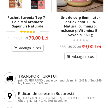
Pachet Savonia Top 7 –
Unt de corp iluminator
Cele Mai Aromate
antioxidant 100%
Săpunuri Naturale
Natural cu mango,
măceșe și Vitamina E –
Savonia, 160 g
79,00 Lei
PRP
:
116,00 Lei
89,00 Lei
PRP
:
150,00 Lei
Adauga in cos
Adauga in cos
TRANSPORT GRATUIT
prin CURIER RAPID pentru comenzi de minim 249 lei. (Sub 249
lei, Transport 19,9 lei)
Ridicari de colete in Bucuresti
Ridicare Colet Bucuresti (Marti si Joi, orele 14-19, Pericle
Gheorghiu, Nr. 49, M. Eroii Revolutiei)