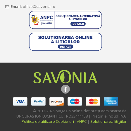
Email:
office@savonia.ro
© 2013-2025 Magazin online deţinut şi administrat de
UNGURAS ION LUCIAN II CUI: RO33444158 | Preturile includ TVA.
Politica de utilizare Cookie-uri
|
ANPC
|
Solutionarea litigiilor