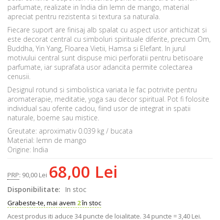
parfumate, realizate in India din lemn de mango, material
apreciat pentru rezistenta si textura sa naturala.
Fiecare suport are finisaj alb spalat cu aspect usor antichizat si
este decorat central cu simboluri spirituale diferite, precum Om,
Buddha, Yin Yang, Floarea Vietii, Hamsa si Elefant. In jurul
motivului central sunt dispuse mici perforatii pentru betisoare
parfumate, iar suprafata usor adancita permite colectarea
cenusii.
Designul rotund si simbolistica variata le fac potrivite pentru
aromaterapie, meditatie, yoga sau decor spiritual. Pot fi folosite
individual sau oferite cadou, fiind usor de integrat in spatii
naturale, boeme sau mistice.
Greutate: aproximativ 0.039 kg / bucata
Material: lemn de mango
Origine: India
68,00 Lei
PRP
:
90,00 Lei
Disponibilitate:
In stoc
Grabeste-te, mai avem
2
în stoc
Acest produs iti aduce
34
puncte de loialitate.
34 puncte = 3,40 Lei.