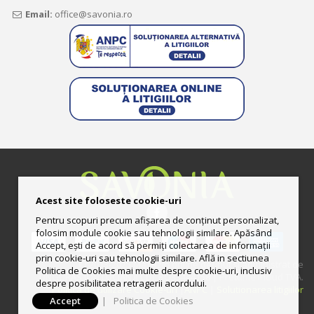
Email:
office@savonia.ro
Acest site foloseste cookie-uri
Pentru scopuri precum afișarea de conținut personalizat,
folosim module cookie sau tehnologii similare. Apăsând
Accept, ești de acord să permiți colectarea de informații
prin cookie-uri sau tehnologii similare. Află in sectiunea
© 2013-2025 Magazin online deţinut şi administrat de
Politica de Cookies mai multe despre cookie-uri, inclusiv
UNGURAS ION LUCIAN II CUI: RO33444158 | Preturile includ TVA.
despre posibilitatea retragerii acordului.
Politica de utilizare Cookie-uri
|
ANPC
|
Solutionarea litigiilor
Accept
|
Politica de Cookies